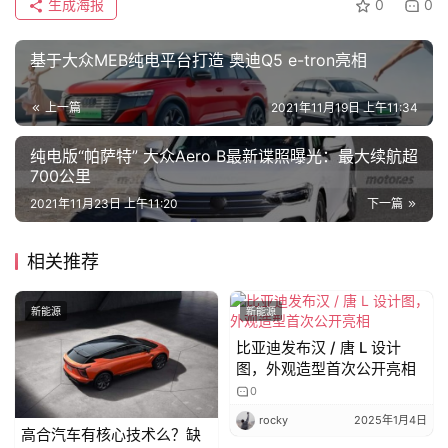
生成海报
0
0
基于大众MEB纯电平台打造 奥迪Q5 e-tron亮相
上一篇
2021年11月19日 上午11:34
纯电版“帕萨特” 大众Aero B最新谍照曝光：最大续航超
700公里
2021年11月23日 上午11:20
下一篇
相关推荐
新能源
新能源
比亚迪发布汉 / 唐 L 设计
图，外观造型首次公开亮相
0
rocky
2025年1月4日
高合汽车有核心技术么？缺