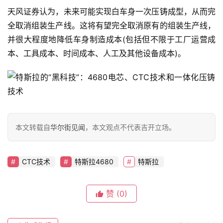
报
天风证券认为，未来可能实现白车身一次压铸成型，从而完
全取消组装生产线。这将有望完全取消原有的组装生产线，
并很大程度地降低车身制造成本(包括但不限于工厂运营成
专
本、工具成本、时间成本、人工及其他设备成本)。
栏
吉
开
T
本文转载自
华尔街见闻
，本文观点不代表吉开立场。
a
l
k
CTC技术
特斯拉4680
特斯拉
赞
(0)