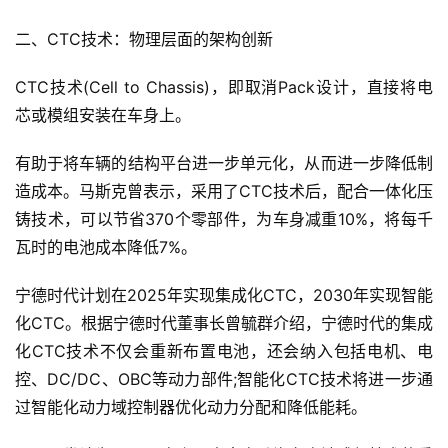
二、CTC技术：物理层面的架构创新
CTC技术(Cell to Chassis)，即取消Pack设计，直接将电
芯或模组安装在车身上。
有助于将车辆的结构平台进一步单元化，从而进一步降低制
造成本。马斯克曾表示，采用了CTC技术后，配合一体化压
首
铸技术，可以节省370个零部件，为车身减重10%，将每千
页
瓦时的电池成本降低7%。
宁德时代计划在2025年实现集成化CTC，2030年实现智能
智
化CTC。根据宁德时代董事长曾毓群介绍，宁德时代的集成
车
时
化CTC技术不仅会重新布置电池，还会纳入包括电机、电
代
控、DC/DC、OBC等动力部件;智能化CTC技术将进一步通
过智能化动力域控制器优化动力分配和降低能耗。