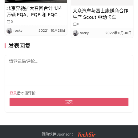
北京奔驰扩大召回合计 1.14
大众汽车与富士康磋商合作
万辆 EQA、EQB 和 EQC 电
生产 Scout 电动卡车
动汽车：将更换电动驱动模
0
0
块总成
rocky
2022年10月28日
rocky
2022年11月30日
发表回复
请登录后评论...
登录
后才能评论
提交
赞助伙伴Sponsor ：