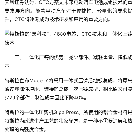
新
天风证券认为，CTC方案是未来电动汽车电池成组技术的重
能
要发展方向。随着电动汽车对于便捷性、轻量化的要求提
源
升，CTC将逐渐成为技术研发和应用的重要方向。
评
测
师
　　三、一体化压铸的优势：减少部件、减轻重量、降低成
本
旅
特斯拉宣布Model Y将采用一体式压铸后地板总成，将原来
行
登录
注册
通过零部件冲压、焊接的总成一次压铸成型，相比原来可减
家
少79个部件，制造成本因此下降40%。
特斯拉的一体化压铸机Giga Press，所使用的铝合金材料是
车
特斯拉为改进生产工艺的独家配方，是一种不需要涂层和热
讯
处理的高强度合金。
快