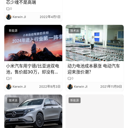
芯少魂不是高端
0
Kerwin JI
2022年4月1日
新能源
技术派
小米汽车用宁德/比亚迪双电
动力电池成本暴涨 电动汽车
池，售价超30万，却没有生
迎来涨价潮？
产资质
0
0
Kerwin JI
2022年9月3日
Kerwin JI
2021年11月9日
技术派
新能源