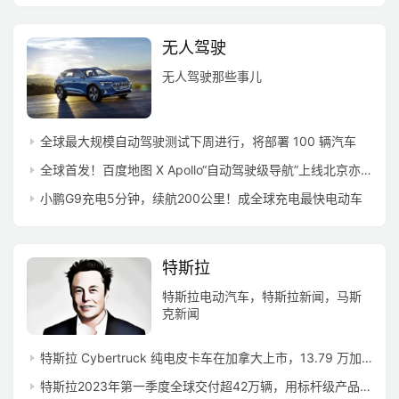
车
讯
无人驾驶
快
报
无人驾驶那些事儿
全球最大规模自动驾驶测试下周进行，将部署 100 辆汽车
专
栏
全球首发！百度地图 X Apollo“自动驾驶级导航”上线北京亦庄
小鹏G9充电5分钟，续航200公里！成全球充电最快电动车
吉
开
特斯拉
T
特斯拉电动汽车，特斯拉新闻，马斯
a
克新闻
l
k
特斯拉 Cybertruck 纯电皮卡车在加拿大上市，13.79 万加元起
特斯拉2023年第一季度全球交付超42万辆，用标杆级产品定义时代