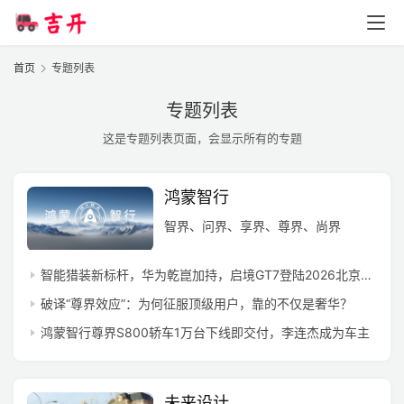
首页
专题列表
专题列表
这是专题列表页面，会显示所有的专题
鸿蒙智行
智界、问界、享界、尊界、尚界
首
页
智能猎装新标杆，华为乾崑加持，启境GT7登陆2026北京车展
破译“尊界效应”：为何征服顶级用户，靠的不仅是奢华？
鸿蒙智行尊界S800轿车1万台下线即交付，李连杰成为车主
智
车
时
未来设计