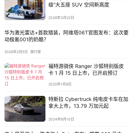
级”大五座 SUV 空间新高度
2026年3月22日
新
能
华为激光雷达+首款猎装，阿维塔06T官图发布：这次要
源
动极氪001的奶酪？
2026年2月5日
旅行家
评
测
福特游骑侠 Ranger 沙狐特别版皮
师
卡 1 月 15 日上市，已开启预订
2025年1月9日
旅
特斯拉 Cybertruck 纯电皮卡车在加
行
登录
注册
拿大上市，13.79 万加元起
家
2024年8月10日