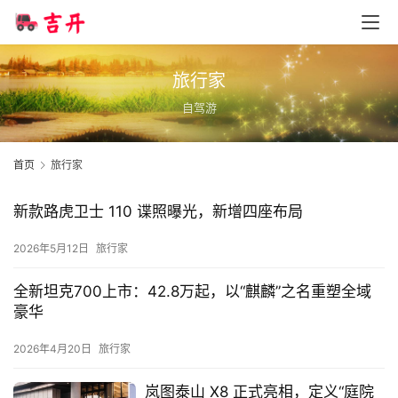
旅行家
自驾游
首页
旅行家
新款路虎卫士 110 谍照曝光，新增四座布局
首
2026年5月12日
旅行家
页
全新坦克700上市：42.8万起，以“麒麟”之名重塑全域
豪华
智
车
2026年4月20日
旅行家
时
代
岚图泰山 X8 正式亮相，定义“庭院