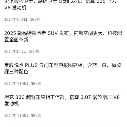
史上最强卫士，路虎卫士 Octa 发布：搭载 635 马力
车
V8 发动机
讯
快
2024年7月3日
旅行家
报
2025 款福特探险者 SUV 发布，内部空间更大、科技配
置全面革新
专
栏
2024年2月2日
旅行家
宝骏悦也 PLUS 五门车型申报图亮相，含蓝、白、橄榄
绿三种配色
吉
开
2024年1月16日
旅行家
T
a
坦克 330 越野车亮相工信部，搭载 3.0T 涡轮增压 V6
l
发动机
k
2024年1月16日
旅行家