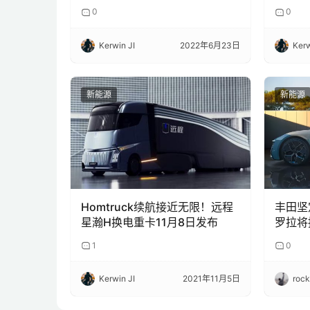
0
0
Kerwin JI
2022年6月23日
Kerw
新能源
新能源
Homtruck续航接近无限！远程
丰田坚
星瀚H换电重卡11月8日发布
罗拉将
1
0
Kerwin JI
2021年11月5日
roc