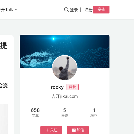
开Talk
登录
注册
投稿
车提
合资
rocky
酋长
吉开ijikai.com
658
5
1
文章
评论
粉丝
关注
私信