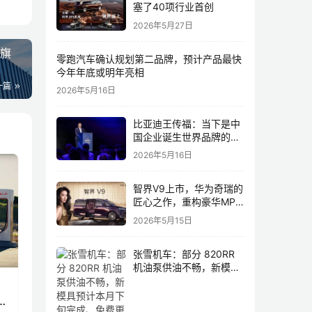
塞了40项行业首创
2026年5月27日
为旗
零跑汽车确认规划第二品牌，预计产品最快
今年年底或明年亮相
一篇
2026年5月16日
比亚迪王传福：当下是中
国企业诞生世界品牌的最
佳历史机遇，尤其是制造
2026年5月16日
业领域
智界V9上市，华为奇瑞的
匠心之作，重构豪华MPV
市场格局
2026年5月15日
张雪机车：部分 820RR
机油泵供油不畅，新模具
预计本月下旬完成、免费
更换