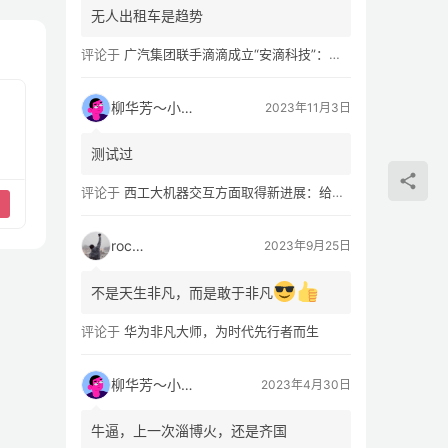
无人出租车是趋势
评论于
广汽集团联手滴滴成立“安滴科技”：加速 L4 级 Robotaxi 量产
柳华芳～小芳侠
2023年11月3日
测试过
评论于
西工大机器交互方面取得新进展：给无人机“装上大脑、建立群聊”
rocky
2023年9月25日
不是天生非凡，而是敢于非凡
评论于
华为非凡大师，为时代先行者而生
柳华芳～小芳侠
2023年4月30日
牛逼，上一次淄博火，还是齐国