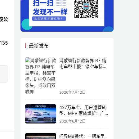
该公
5 
最新发布
鸿蒙智行新款智界 R7 纯
电车型申报：镂空车标、
B 柱侧向摄像头，或改用
双联屏
2026年7月12日
427万车主、用户运营转
型、MPV 家族焕新：广汽
传祺书写新传奇
2026年6月12日
问界M9换代：一辆车里