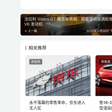
法拉利 Vision GT 概念车亮相：搭载混动双涡轮
V6 发动机
上一篇
2022年11月28日 
相关推荐
新能源
新能源
永不落幕的零售革命，京东进入
售16
无人区
型渲染