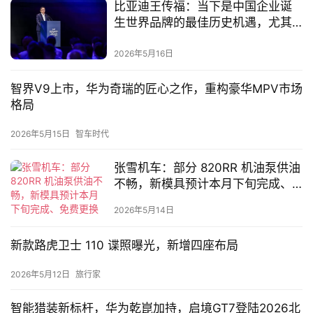
比亚迪王传福：当下是中国企业诞
生世界品牌的最佳历史机遇，尤其
专
是制造业领域
栏
2026年5月16日
智界V9上市，华为奇瑞的匠心之作，重构豪华MPV市场
吉
格局
开
T
2026年5月15日
智车时代
a
l
张雪机车：部分 820RR 机油泵供油
k
不畅，新模具预计本月下旬完成、
免费更换
2026年5月14日
新款路虎卫士 110 谍照曝光，新增四座布局
2026年5月12日
旅行家
智能猎装新标杆，华为乾崑加持，启境GT7登陆2026北