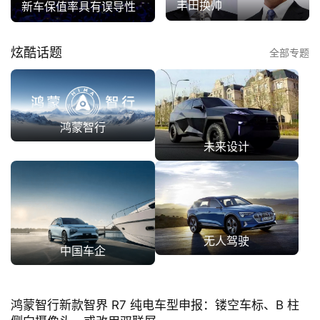
丰田换帅
新车保值率具有误导性
炫酷话题
全部专题
首
页
鸿蒙智行
未来设计
智
车
时
代
无人驾驶
中国车企
新
能
鸿蒙智行新款智界 R7 纯电车型申报：镂空车标、B 柱