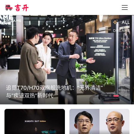
追觅T70/H70双旗舰洗地机：“无界清洁”
与“疾速双热”新时代