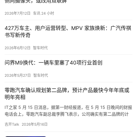
源
侧向摄像头，或改用双联屏
2026年7月12日
车讯 24 小时
评
427万车主、用户运营转型、MPV 家族焕新：广汽传祺
测
书写新传奇
师
2026年6月12日
智车时代
问界M9换代：一辆车里塞了40项行业首创
旅
行
登录
注册
2026年5月27日
智车时代
家
零跑汽车确认规划第二品牌，预计产品最快今年年底或
明年亮相
车
IT之家 5 月 15 日消息，据第一财经报道，在 5 月 15 日晚间的财报
讯
电话会上，零跑汽车副总裁李腾飞表示，公司确实有第二品牌的计
快
划，预计产品最快在今年年底或者明年亮相，明年…
报
吉开Talk
2026年5月16日