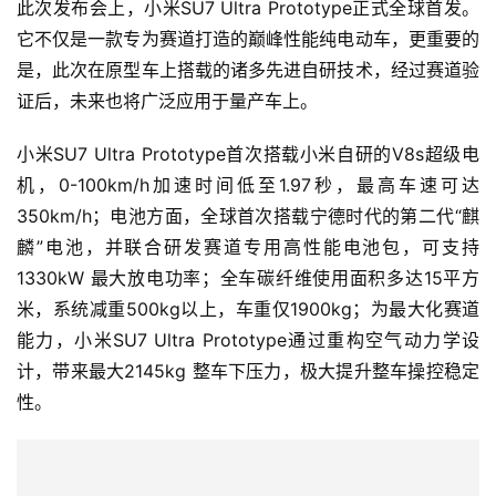
此次发布会上，小米SU7 Ultra Prototype正式全球首发。
吉
开
它不仅是一款专为赛道打造的巅峰性能纯电动车，更重要的
T
是，此次在原型车上搭载的诸多先进自研技术，经过赛道验
a
证后，未来也将广泛应用于量产车上。
l
k
小米SU7 Ultra Prototype首次搭载小米自研的V8s超级电
机，0-100km/h加速时间低至1.97秒，最高车速可达 
350km/h；电池方面，全球首次搭载宁德时代的第二代“麒
麟”电池，并联合研发赛道专用高性能电池包，可支持 
1330kW 最大放电功率；全车碳纤维使用面积多达15平方
米，系统减重500kg以上，车重仅1900kg；为最大化赛道
能力，小米SU7 Ultra Prototype通过重构空气动力学设
计，带来最大2145kg 整车下压力，极大提升整车操控稳定
性。