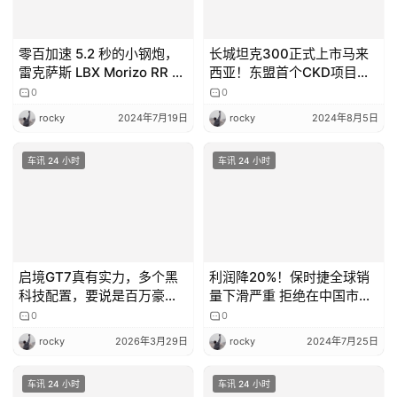
零百加速 5.2 秒的小钢炮，
长城坦克300正式上市马来
雷克萨斯 LBX Morizo RR 量
西亚！东盟首个CKD项目即
产版发布
将开启
0
0
rocky
2024年7月19日
rocky
2024年8月5日
车讯 24 小时
车讯 24 小时
启境GT7真有实力，多个黑
利润降20%！保时捷全球销
科技配置，要说是百万豪车
量下滑严重 拒绝在中国市场
也不为过？
加入价格战
0
0
rocky
2026年3月29日
rocky
2024年7月25日
车讯 24 小时
车讯 24 小时