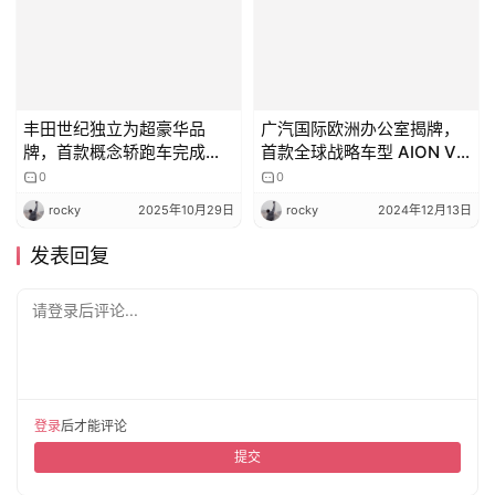
丰田世纪独立为超豪华品
广汽国际欧洲办公室揭牌，
牌，首款概念轿跑车完成首
首款全球战略车型 AION V
秀
明年欧洲上市
0
0
rocky
2025年10月29日
rocky
2024年12月13日
发表回复
请登录后评论...
登录
后才能评论
提交