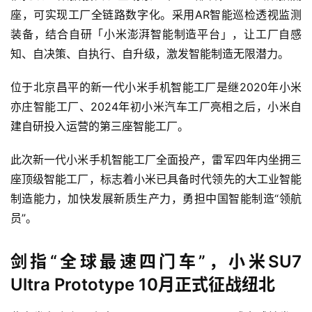
座，可实现工厂全链路数字化。采用AR智能巡检透视监测
装备，结合自研「小米澎湃智能制造平台」，让工厂自感
旅
知、自决策、自执行、自升级，激发智能制造无限潜力。
行
登录
注册
家
位于北京昌平的新一代小米手机智能工厂是继2020年小米
亦庄智能工厂、2024年初小米汽车工厂亮相之后，小米自
建自研投入运营的第三座智能工厂。
车
讯
此次新一代小米手机智能工厂全面投产，雷军四年内坐拥三
快
座顶级智能工厂，标志着小米已具备时代领先的大工业智能
报
制造能力，加快发展新质生产力，勇担中国智能制造“领航
员”。
专
剑指“全球最速四门车”，小米SU7
栏
Ultra Prototype 10月正式征战纽北