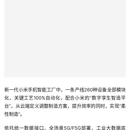
首
页
智
车
时
代
新
能
新一代小米手机智能工厂中，一条产线260种设备全部模块
源
化，关键工艺100%自动化，配合小米的“数字孪生智造平
台”，从云端定义调整制造方案，提升效率的同时，实现“柔
性制造”。
评
测
依托统一数据接口、全场景5G/F5G部署，工业大数据底
师