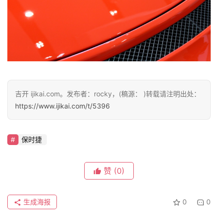
智
车
时
代
吉开 ijikai.com。发布者：rocky，(稿源： )转载请注明出处：
新
https://www.ijikai.com/t/5396
能
源
保时捷
评
赞
(0)
测
师
生成海报
0
0