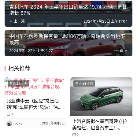
旅
吉利汽车 2024 年上半年出口销量达 19.74 万辆，同比
行
登录
注册
增长 67%
家
上一篇
2024年7月25日 上午11:04
中国车在俄罗斯保有量已超186万辆：奇瑞街头出镜率
最高
车
讯
2024年7月27日 上午11:27
下一篇
快
报
相关推荐
车讯 24 小时
车讯 24 小时
专
栏
比亚迪李云飞回应“常压油
箱”和“车圈恒大”风波：油箱
合规、财务没问题
0
吉
上汽名爵拟在墨西哥建立拉
rocky
2025年6月8日
开
美枢纽，包含汽车工厂、研
发中心
T
0