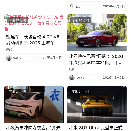
a
吉开
2024年8月9日
l
k
车讯 24 小时
车讯 24 小时
魏建军：长城首款 4.0T V8
发动机将于 2025 上海车展
首次亮相
0
比亚迪在巴西“狂飙”：2026
rocky
2025年4月21日
年底实现50%本地化，目标
剑指销冠
0
rocky
2026年2月5日
车讯 24 小时
车讯 24 小时
小米汽车冲向寿衣店，“并未
小米 SU7 Ultra 原型车正式