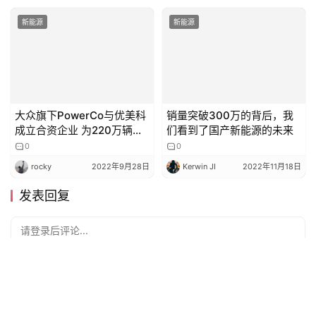
新能源
新能源
大众旗下PowerCo与优美科
销量突破300万的背后，我
成立合资企业 为220万辆电
们看到了国产新能源的未来
动汽车生产电池材料
0
0
rocky
2022年9月28日
Kerwin JI
2022年11月18日
发表回复
请登录后评论...
登录
后才能评论