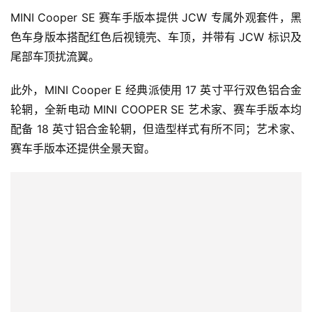
智
MINI Cooper SE 赛车手版本提供 JCW 专属外观套件，黑
车
时
色车身版本搭配红色后视镜壳、车顶，并带有 JCW 标识及
代
尾部车顶扰流翼。
此外，MINI Cooper E 经典派使用 17 英寸平行双色铝合金
新
轮辋，全新电动 MINI COOPER SE 艺术家、赛车手版本均
能
配备 18 英寸铝合金轮辋，但造型样式有所不同；艺术家、
源
赛车手版本还提供全景天窗。
评
测
师
旅
行
登录
注册