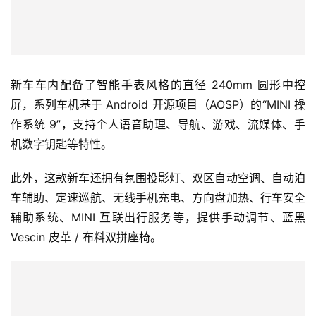
家
车
讯
新车车内配备了智能手表风格的直径 240mm 圆形中控
快
屏，系列车机基于 Android 开源项目（AOSP）的“MINI 操
报
作系统 9”，支持个人语音助理、导航、游戏、流媒体、手
机数字钥匙等特性。
专
此外，这款新车还拥有氛围投影灯、双区自动空调、自动泊
栏
车辅助、定速巡航、无线手机充电、方向盘加热、行车安全
辅助系统、MINI 互联出行服务等，提供手动调节、蓝黑 
Vescin 皮革 / 布料双拼座椅。
吉
开
T
a
l