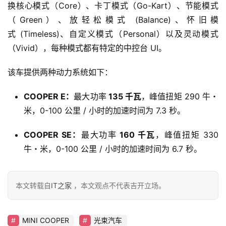
换核心模式（Core）、卡丁模式（Go-Kart）、节能模式
（Green）、放轻松模式 (Balance)、怀旧模
式 (Timeless)、自定义模式（Personal）以及灵动模式
（Vivid），每种模式都有特定的中控台 UI。
该车提供两种动力系统如下：
COOPER E：
最大功率
135 千瓦
，峰值扭矩 290 牛・
米，0-100 公里 / 小时的加速时间为 7.3 秒。
COOPER SE：
最大功率
160 千瓦
，峰值扭矩 330
牛・米，0-100 公里 / 小时的加速时间为 6.7 秒。
本文转载自
IT之家
，本文观点不代表吉开立场。
MINI COOPER
光束汽车