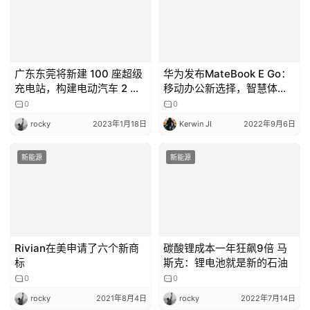
广东东莞将新建 100 座超级
华为发布MateBook E Go：
充电站，构建电动汽车 2 公
移动办公新选择，智慧体验
里充电全覆盖体系
再升级
0
0
rocky
2023年1月18日
Kerwin JI
2022年9月6日
新能源
新能源
Rivian在美申请了六个新商
碳酸锂成本一年狂飙9倍 马
标
斯克：锂电池就是新的石油
0
0
rocky
2021年8月4日
rocky
2022年7月14日