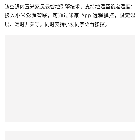
源
该空调内置米家灵云智控引擎技术，支持控温至设定温度；
接入小米澎湃智联，可通过米家 App 远程操控，设定温
评
测
度、定时开关等，同时支持小爱同学语音操控。
师
旅
行
登录
注册
家
车
讯
快
报