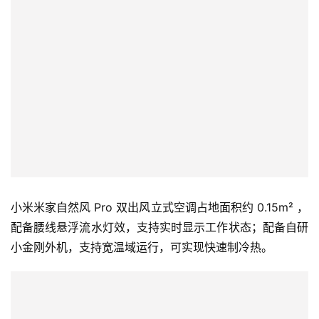
专
栏
吉
开
T
a
l
k
小米米家自然风 Pro 双出风立式空调占地面积约 0.15m² ，
配备腰线悬浮流水灯效，支持实时显示工作状态；配备自研
小金刚外机，支持宽温域运行，可实现快速制冷热。