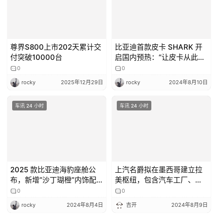
尊界S800上市202天累计交
比亚迪首款皮卡 SHARK 开
付突破10000台
启国内预热：“让皮卡从此告
别油老虎”
0
0
rocky
2025年12月29日
rocky
2024年8月10日
车讯 24 小时
车讯 24 小时
2025 款比亚迪海豹座舱公
上汽名爵拟在墨西哥建立拉
布，新增“沙丁瑚橙”内饰配
美枢纽，包含汽车工厂、研
色
发中心
0
0