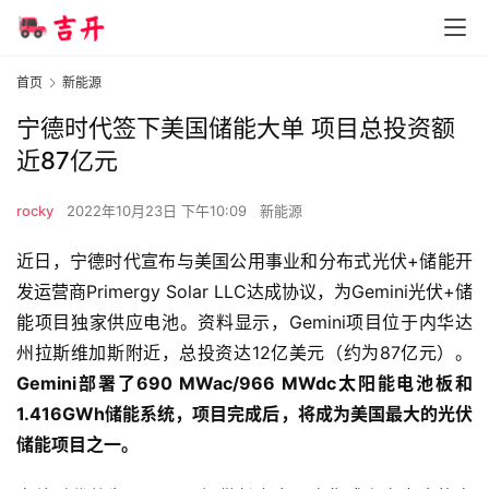
首页
新能源
宁德时代签下美国储能大单 项目总投资额
近87亿元
rocky
2022年10月23日 下午10:09
新能源
近日，宁德时代宣布与美国公用事业和分布式光伏+储能开
发运营商Primergy Solar LLC达成协议，为Gemini光伏+储
能项目独家供应电池。资料显示，Gemini项目位于内华达
州拉斯维加斯附近，总投资达12亿美元（约为87亿元）。
Gemini部署了690 MWac/966 MWdc太阳能电池板和
1.416GWh储能系统，项目完成后，将成为美国最大的光伏
储能项目之一。