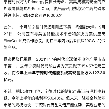
宁德时代将为Primergy提供长寿命、高集成和高安全的户
外液冷储能电柜Ener One，该产品采用热稳定性高的磷酸
铁锂电芯，循环寿命可达10000次。
此外，一个月前宁德时代还刚刚签下另一笔储能大单。9月
22日，公司宣布与美国储能技术平台和解决方案供应商
FlexGen达成合作协议，将在三年内为后者供应10GWh的储
能产品。
据鑫椤资讯数据，2021年宁德时代全球储能电池产量市占
率第一，去年宁德时代储能业务为其贡献了154.57亿元营
收；
而今年上半年宁德时代储能系统实现营业收入127.36
亿元。
不过，相比动力电池，宁德时代的储能产品当前毛利率较
低，今年上半年的毛利率仅6.43%。但未来，随着全球储能
市场的规模增长，宁德时代有望凭借产能优势，实现业绩的