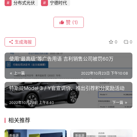
分布式光伏
宁德时代
师
赞
(1)
旅
行
登录
注册
生成海报
0
0
家
使用“最高级”等广告用语 吉利销售公司被罚60万
车
上一篇
2022年10月23日 下午10:08
讯
快
特斯拉Model 3 / Y官宣调价、推出引荐积分奖励活动
报
2022年10月24日 上午8:40
下一篇
专
相关推荐
栏
新能源
新能源