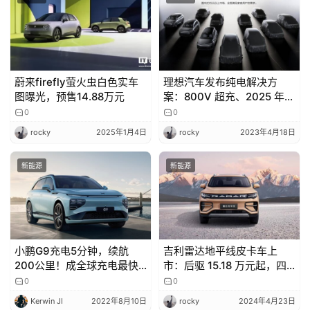
吉
开
T
a
蔚来firefly萤火虫白色实车
理想汽车发布纯电解决方
l
图曝光，预售14.88万元
案：800V 超充、2025 年推
k
出 1 款超级旗舰
0
0
rocky
2025年1月4日
rocky
2023年4月18日
新能源
新能源
小鹏G9充电5分钟，续航
吉利雷达地平线皮卡车上
200公里！成全球充电最快
市：后驱 15.18 万元起，四
电动车
驱 18.18 万元起
0
0
Kerwin JI
2022年8月10日
rocky
2024年4月23日