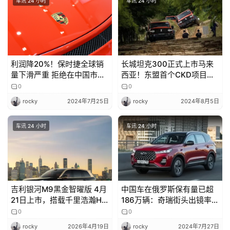
车讯 24 小时
车讯 24 小时
利润降20%！保时捷全球销
长城坦克300正式上市马来
量下滑严重 拒绝在中国市场
西亚！东盟首个CKD项目即
加入价格战
将开启
0
0
rocky
2024年7月25日
rocky
2024年8月5日
车讯 24 小时
车讯 24 小时
吉利银河M9黑金智曜版 4月
中国车在俄罗斯保有量已超
21日上市，搭载千里浩瀚H7
186万辆：奇瑞街头出镜率最
方案
高
0
0
rocky
2026年4月19日
rocky
2024年7月27日