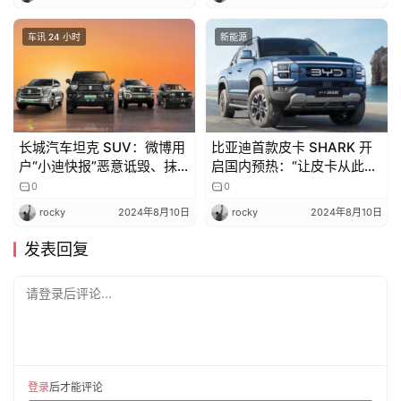
车讯 24 小时
新能源
长城汽车坦克 SUV：微博用
比亚迪首款皮卡 SHARK 开
户“小迪快报”恶意诋毁、抹
启国内预热：“让皮卡从此告
黑长城汽车，已启动相关诉
别油老虎”
0
0
讼程序
rocky
2024年8月10日
rocky
2024年8月10日
发表回复
请登录后评论...
登录
后才能评论