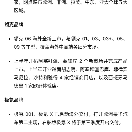
家，网点遍布欧洲、非洲、拉美、中东、亚太全球五大
区域。
领克品牌
领克 06 海外全新上市，与领克 01、03、03+、05、
09 等车型，覆盖海外中高端各细分市场。
上半年开拓阿塞拜疆、菲律宾 2 个新市场并完成产品
上市。上半年开业越南胡志明、阿塞拜疆巴库、菲律宾
马尼拉、沙特利雅得 4 家经销商门店，以及西班牙马
首
德里 1 家欧洲体验店。
页
极氪品牌
智
极氪 001、极氪 X 已启动海外交付，打开欧洲豪华汽
车
车第二主场，右舵版极氪 X 将于第三季度开启交付。
时