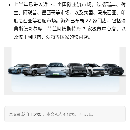
代
上半年已进入近 30 个国际主流市场，包括瑞典、荷
兰、阿联酋、墨西哥等市场，以及泰国、马来西亚、印
度尼西亚等右舵市场。海外已布局 27 家门店，包括瑞
新
典斯德哥尔摩、荷兰阿姆斯特丹 2 家极氪中心店，以
能
及位于阿联酋、沙特等国家的快闪店。
源
评
测
师
旅
行
登录
注册
家
本文转载自
IT之家
，本文观点不代表吉开立场。