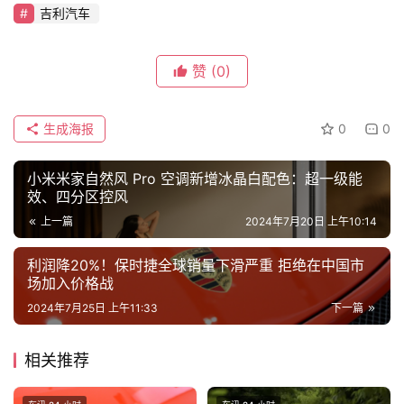
车
吉利汽车
讯
快
赞
(0)
报
生成海报
0
0
专
栏
小米米家自然风 Pro 空调新增冰晶白配色：超一级能
效、四分区控风
上一篇
2024年7月20日 上午10:14
吉
开
利润降20%！保时捷全球销量下滑严重 拒绝在中国市
场加入价格战
T
a
2024年7月25日 上午11:33
下一篇
l
k
相关推荐