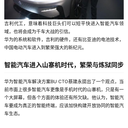
车
讯
快
报
吉利代工，意味着科技巨头们可以短平快进入智能汽车领
域，也将会成为千车大战的引信。
华为的系统和软件，吉利的硬件，还有比亚迪的电池技术，
专
中国电动汽车进入到繁荣强大的新纪元。
栏
智能汽车进入山寨机时代，繁荣与炼狱同步
吉
开
华为智能汽车解决方案BU CTO蔡建永提出了一个观点，当
T
前市面上很多智能汽车更像是手机时代的山寨机，只是有一
a
个大屏幕，但各个方面的体验还有所欠缺。他认为，智能汽
l
车要成为真正的智能终端，应该加快构建开放协同的智能汽
k
车生态。