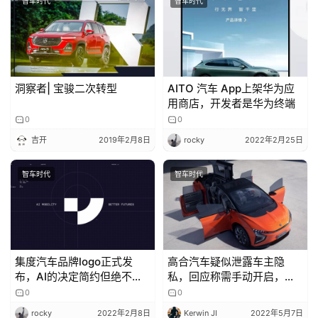
智车时代
智车时代
洞察者| 宝骏二次转型
AITO 汽车 App上架华为应
用商店，开发者是华为终端
0
0
吉开
2019年2月8日
rocky
2022年2月25日
智车时代
智车时代
集度汽车品牌logo正式发
高合汽车疑似泄露车主隐
布，AI的决定简约但绝不简
私，回应称需手动开启，律
单
师：已违法
0
0
rocky
2022年2月8日
Kerwin JI
2022年5月7日