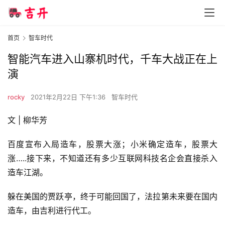
首页
智车时代
智能汽车进入山寨机时代，千车大战正在上
演
rocky
2021年2月22日 下午1:36
智车时代
文 | 柳华芳
百度宣布入局造车，股票大涨；小米确定造车，股票大
涨…..接下来，不知道还有多少互联网科技名企会直接杀入
造车江湖。
躲在美国的贾跃亭，终于可能回国了，法拉第未来要在国内
造车，由吉利进行代工。