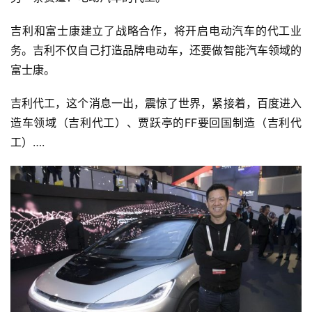
吉利和富士康建立了战略合作，将开启电动汽车的代工业
新
务。吉利不仅自己打造品牌电动车，还要做智能汽车领域的
能
富士康。
源
吉利代工，这个消息一出，震惊了世界，紧接着，百度进入
造车领域（吉利代工）、贾跃亭的FF要回国制造（吉利代
评
工）….
测
师
旅
行
登录
注册
家