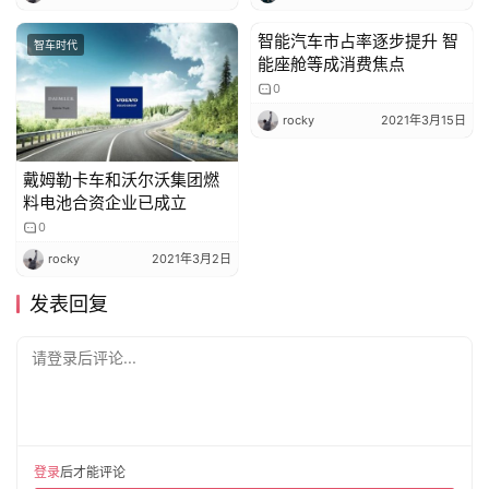
智能汽车市占率逐步提升 智
智车时代
智车时代
能座舱等成消费焦点
0
rocky
2021年3月15日
戴姆勒卡车和沃尔沃集团燃
料电池合资企业已成立
0
rocky
2021年3月2日
发表回复
请登录后评论...
登录
后才能评论