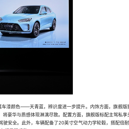
专属车漆颜色——天青蓝，辨识度进一步提升。内饰方面，旗舰版
割，将豪华与质感体现淋漓尽致。配置方面，旗舰版标配主驾私享
驾驶安全。此外，车辆配备了20英寸空气动力学轮毂，搭配倍耐力