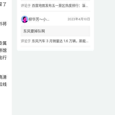
留了
评论于
百度地图发布五一景区热度排行：淄博八大局早市，遥遥领先
。
柳华芳～小芳侠
2023年4月10日
5将
东风要掉队啊
评论于
东风汽车 3 月销量达 1.6 万辆，新能源汽车 Q1 累计销量同比下滑 54.02%
，专属
书馆
出行
高清
位线
。