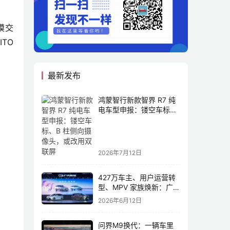
模交
TO
最新发布
鸿蒙智行新款智界 R7 纯
电车型申报：镂空车标、
B 柱侧向摄像头，或改用
双联屏
2026年7月12日
427万车主、用户运营转
型、MPV 家族焕新：广汽
传祺书写新传奇
2026年6月12日
问界M9换代：一辆车里