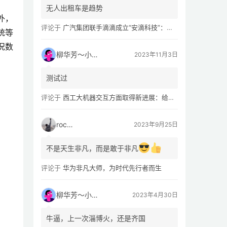
无人出租车是趋势
外，
评论于
广汽集团联手滴滴成立“安滴科技”：加速 L4 级 Robotaxi 量产
统等
况数
柳华芳～小芳侠
2023年11月3日
测试过
评论于
西工大机器交互方面取得新进展：给无人机“装上大脑、建立群聊”
rocky
2023年9月25日
不是天生非凡，而是敢于非凡
评论于
华为非凡大师，为时代先行者而生
柳华芳～小芳侠
2023年4月30日
牛逼，上一次淄博火，还是齐国