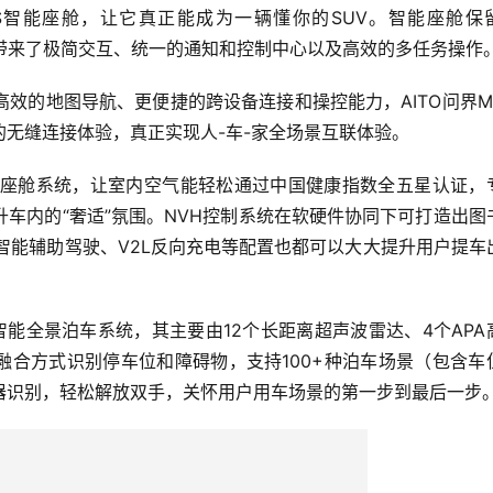
nyOS智能座舱，让它真正能成为一辆懂你的SUV。智能座舱保
髓，带来了极简交互、统一的通知和控制中心以及高效的多任务操作
效的地图导航、更便捷的跨设备连接和操控能力，AITO问界M
无缝连接体验，真正实现人-车-家全场景互联体验。
ystem）智能清洁座舱系统，让室内空气能轻松通过中国健康指数全五星认证
车内的“奢适”氛围。NVH控制系统在软硬件协同下可打造出图
智能辅助驾驶、V2L反向充电等配置也都可以大大提升用户提车
度智能全景泊车系统，其主要由12个长距离超声波雷达、4个APA
融合方式识别停车位和障碍物，支持100+种泊车场景（包含车
器识别，轻松解放双手，关怀用户用车场景的第一步到最后一步