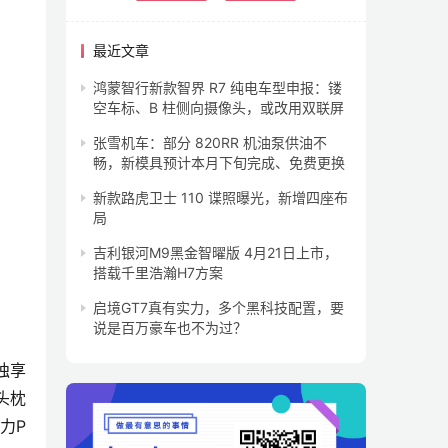
最近文章
鸿蒙智行新款智界 R7 纯电车型申报：镂
空车标、B 柱侧向摄像头，或改用双联屏
张雪机车：部分 820RR 机油泵供油不
畅，新模具预计本月下旬完成、免费更换
新款路虎卫士 110 谍照曝光，新增四座布
局
吉利银河M9黑金智曜版 4月21日上市，
搭载千里浩瀚H7方案
启境GT7真有实力，多个黑科技配置，要
说是百万豪车也不为过？
独享
头枕
P 