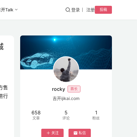
开Talk
登录
注册
投稿
城
方售
rocky
酋长
进行
吉开ijikai.com
658
5
1
文章
评论
粉丝
关注
私信