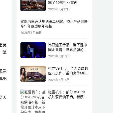
塞了40项行业首创
2026年5月27日
零跑汽车确认规划第二品牌，预计产品最快
今年年底或明年亮相
2026年5月16日
出灵
比亚迪王传福：当下是中
国企业诞生世界品牌的最
，塑
佳历史机遇，尤其是制造
2026年5月16日
业领域
智界V9上市，华为奇瑞的
视觉
匠心之作，重构豪华MPV
DR
市场格局
2026年5月15日
张雪机车：部分 820RR
机油泵供油不畅，新模具
景天
预计本月下旬完成、免费
更换