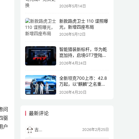
2026年5月14日
新款路虎卫士 110 谍照曝
光，新增四座布局
2026年5月12日
智能猎装新标杆，华为乾
崑加持，启境GT7登陆
2026北京车展
2026年4月24日
全新坦克700上市：42.8
万起，以“麒麟”之名重塑
全域豪华
2026年4月20日
虑问
最新评论
四驱
用户
吉开
2026年2月25日