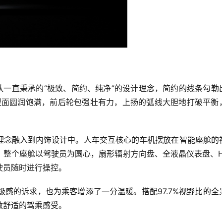
团队一直秉承的“极致、简约、纯净”的设计理念，简约的线条勾勒
体型面圆润饱满，前后轮包强壮有力，上扬的弧线大胆地打破平衡
理念融入到内饰设计中。人车交互核心的车机摆放在智能座舱的
，整个座舱以驾驶员为圆心，扇形辐射方向盘、全液晶仪表盘、H
驶员随时进行操控。
级感的诉求，也为乘客增添了一分温暖。搭配97.7%视野比的全
敞舒适的驾乘感受。