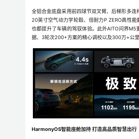
全铝合金底盘采用前四球节双叉臂、后梯形多连
20英寸空气动力学轮毂、倍耐力P ZERO高性能静
也都提升了车辆的驾驭体验。此外AITO问界M
据、3轮次200+方案的精心调校以及300万+
HarmonyOS
智能座舱加持 打造高品质智慧出行