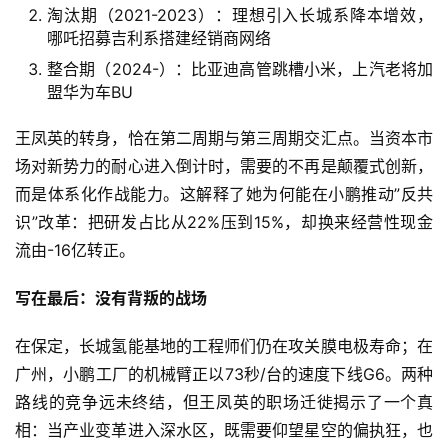
淘汰期（2021-2023）：理想引入长城系降本增效，
旅
哪吒招募吉利系搭建经销商网络
行
登录
注册
整合期（2024-）：比亚迪高管跳槽小米，上汽老将加
家
盟华为车BU
王凤英的转身，恰在第二周期与第三周期交汇点。当资本市
车
场对新势力的耐心进入倒计时，需要的不再是颠覆式创新，
讯
而是体系化作战能力。这解释了她为何能在小鹏推动”反共
快
识”改革：把研发占比从22%压到15%，却换来经营性现金
报
流由-16亿转正。
写在最后：没有背叛的战场
专
栏
在保定，长城氢能基地的工程师们仍在攻关膜电极寿命；在
广州，小鹏工厂的机械臂正以73秒/台的速度下线G6。两种
路线的竞争远未终结，但王凤英的职场迁徙揭示了一个真
吉
相：当产业变革进入深水区，既需要仰望星空的偏执狂，也
开