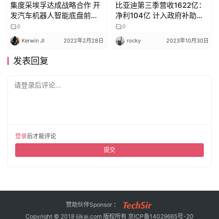
集度采埃孚达成战略合作 开
比亚迪第三季营收1622亿：
发汽车机器人智能底盘前沿
净利104亿 计入政府补助超9
技术
亿
0
0
Kerwin JI
2022年2月28日
rocky
2023年10月30日
发表回复
请登录后评论...
登录
后才能评论
提交
赞助伙伴Sponsor ：
Copyright © 2018 ijikai.com 版权所有
京ICP备14029665号-20