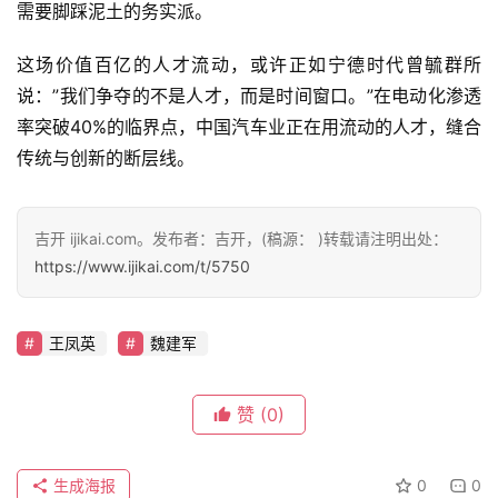
T
需要脚踩泥土的务实派。
a
l
这场价值百亿的人才流动，或许正如宁德时代曾毓群所
k
说：”我们争夺的不是人才，而是时间窗口。”在电动化渗透
率突破40%的临界点，中国汽车业正在用流动的人才，缝合
传统与创新的断层线。
吉开 ijikai.com。发布者：吉开，(稿源： )转载请注明出处：
https://www.ijikai.com/t/5750
王凤英
魏建军
赞
(0)
生成海报
0
0