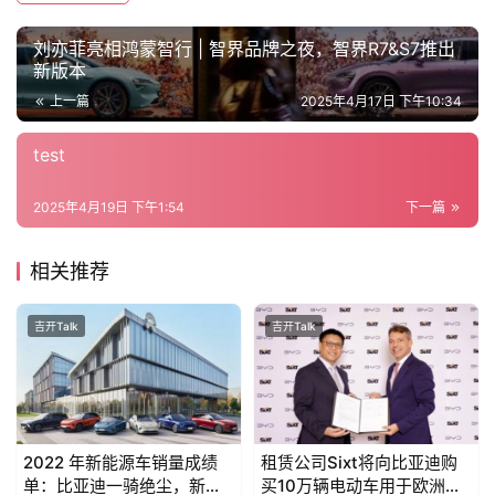
刘亦菲亮相鸿蒙智行 | 智界品牌之夜，智界R7&S7推出
新版本
上一篇
2025年4月17日 下午10:34
test
2025年4月19日 下午1:54
下一篇
相关推荐
吉开Talk
吉开Talk
2022 年新能源车销量成绩
租赁公司Sixt将向比亚迪购
单：比亚迪一骑绝尘，新势
买10万辆电动车用于欧洲车