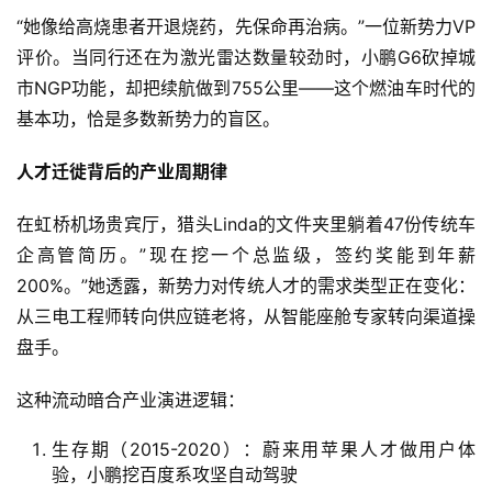
“她像给高烧患者开退烧药，先保命再治病。”一位新势力VP
评价。当同行还在为激光雷达数量较劲时，小鹏G6砍掉城
智
市NGP功能，却把续航做到755公里——这个燃油车时代的
车
基本功，恰是多数新势力的盲区。
时
代
人才迁徙背后的产业周期律
在虹桥机场贵宾厅，猎头Linda的文件夹里躺着47份传统车
新
企高管简历。”现在挖一个总监级，签约奖能到年薪
能
200%。”她透露，新势力对传统人才的需求类型正在变化：
源
从三电工程师转向供应链老将，从智能座舱专家转向渠道操
盘手。
评
这种流动暗合产业演进逻辑：
测
师
生存期（2015-2020）：蔚来用苹果人才做用户体
验，小鹏挖百度系攻坚自动驾驶