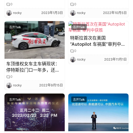
力第二阵营崛起，“蔚小理”
队
0
0
面临挑战
rocky
2023年1月3日
rocky
2022年10月5日
吉开Talk
吉开Talk
特斯拉首次在美国
“Autopilot 车祸案”审判中获
胜
0
rocky
2023年11月1日
车顶维权女车主车辆现状：
停特斯拉门口一年多，还盖
上了车衣
0
rocky
2022年9月15日
吉开Talk
吉开Talk