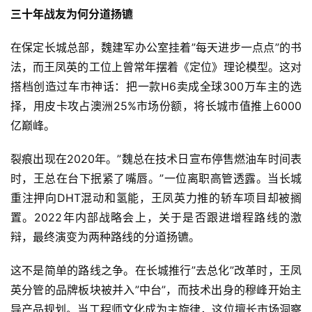
三十年战友为何分道扬镳
在保定长城总部，魏建军办公室挂着”每天进步一点点”的书
法，而王凤英的工位上曾常年摆着《定位》理论模型。这对
搭档创造过车市神话：把一款H6卖成全球300万车主的选
择，用皮卡攻占澳洲25%市场份额，将长城市值推上6000
亿巅峰。
裂痕出现在2020年。”魏总在技术日宣布停售燃油车时间表
时，王总在台下抿紧了嘴唇。”一位离职高管透露。当长城
重注押向DHT混动和氢能，王凤英力推的轿车项目却被搁
置。2022年内部战略会上，关于是否跟进增程路线的激
辩，最终演变为两种路线的分道扬镳。
这不是简单的路线之争。在长城推行”去总化”改革时，王凤
英分管的品牌板块被并入”中台”，而技术出身的穆峰开始主
导产品规划。当工程师文化成为主旋律，这位擅长市场洞察