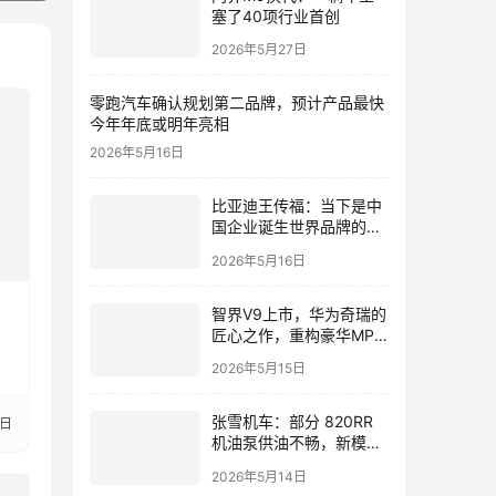
塞了40项行业首创
2026年5月27日
零跑汽车确认规划第二品牌，预计产品最快
今年年底或明年亮相
2026年5月16日
比亚迪王传福：当下是中
国企业诞生世界品牌的最
佳历史机遇，尤其是制造
2026年5月16日
业领域
，
智界V9上市，华为奇瑞的
匠心之作，重构豪华MPV
市场格局
2026年5月15日
张雪机车：部分 820RR
0日
机油泵供油不畅，新模具
预计本月下旬完成、免费
2026年5月14日
更换