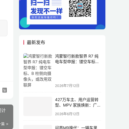
最新发布
鸿蒙智行新款智界 R7 纯
电车型申报：镂空车标、
B 柱侧向摄像头，或改用
双联屏
2026年7月12日
427万车主、用户运营转
型、MPV 家族焕新：广汽
预计
传祺书写新传奇
2026年6月12日
一篇
问界M9换代：一辆车里