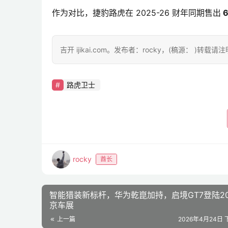
作为对比，捷豹路虎在 2025-26 财年同期售出
 
吉开 ijikai.com。发布者：rocky，(稿源： )转载
路虎卫士
rocky
酋长
智能猎装新标杆，华为乾崑加持，启境GT7登陆20
京车展
上一篇
2026年4月24日 下