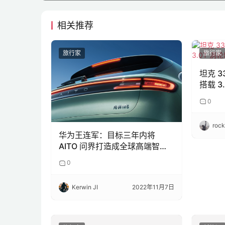
相关推荐
旅行家
旅行家
坦克 
搭载 3
0
roc
华为王连军：目标三年内将
AITO 问界打造成全球高端智能
电动品牌
0
Kerwin JI
2022年11月7日