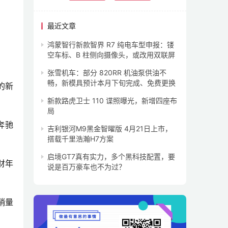
最近文章
鸿蒙智行新款智界 R7 纯电车型申报：镂
空车标、B 柱侧向摄像头，或改用双联屏
张雪机车：部分 820RR 机油泵供油不
畅，新模具预计本月下旬完成、免费更换
的新
新款路虎卫士 110 谍照曝光，新增四座布
局
驰 
吉利银河M9黑金智曜版 4月21日上市，
搭载千里浩瀚H7方案
启境GT7真有实力，多个黑科技配置，要
财年
说是百万豪车也不为过？
销量