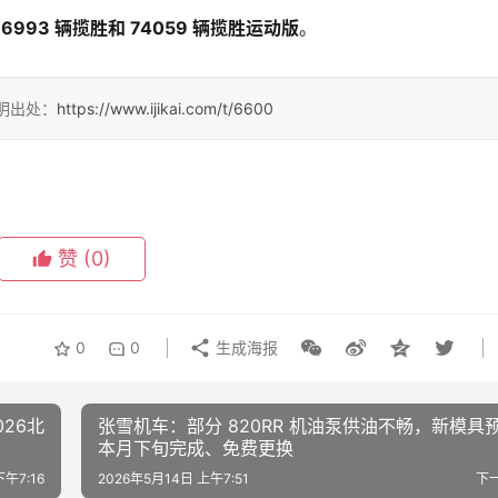
66993 辆揽胜和 74059 辆揽胜运动版
。
请注明出处：
https://www.ijikai.com/t/6600
赞
(0)
0
0
生成海报
26北
张雪机车：部分 820RR 机油泵供油不畅，新模具
本月下旬完成、免费更换
午7:16
2026年5月14日 上午7:51
下