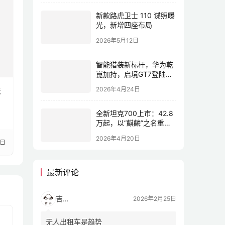
新款路虎卫士 110 谍照曝
光，新增四座布局
2026年5月12日
智能猎装新标杆，华为乾
崑加持，启境GT7登陆
2026北京车展
法
2026年4月24日
全新坦克700上市：42.8
万起，以“麒麟”之名重塑
全域豪华
2026年4月20日
1日
最新评论
吉开
2026年2月25日
无人出租车是趋势