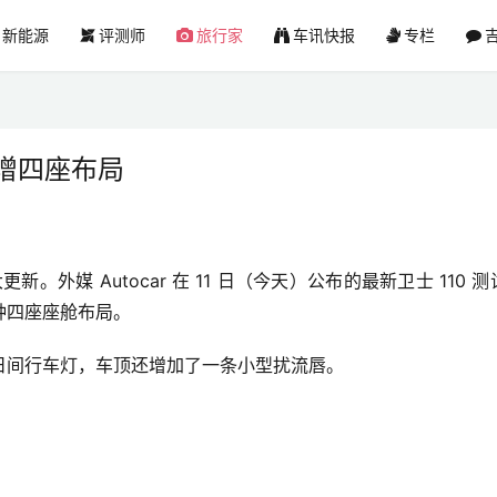
新能源
评测师
旅行家
车讯快报
专栏
吉
新增四座布局
。外媒 Autocar 在 11 日（今天）公布的最新卫士 110 
种四座座舱布局。
日间行车灯，车顶还增加了一条小型扰流唇。