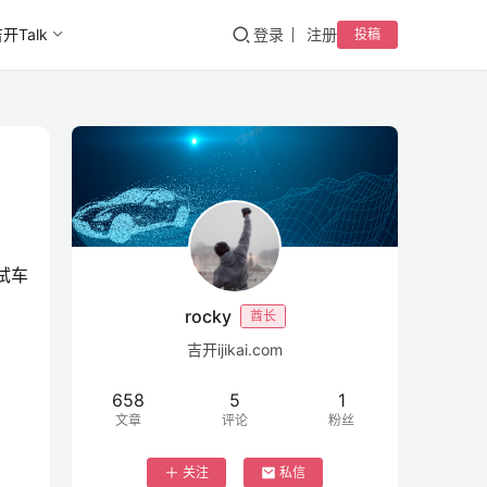
开Talk
登录
注册
投稿
测试车
rocky
酋长
吉开ijikai.com
658
5
1
文章
评论
粉丝
关注
私信