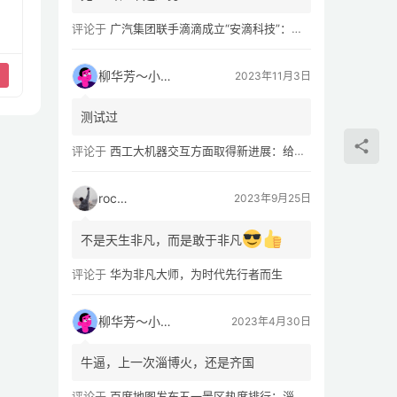
评论于
广汽集团联手滴滴成立“安滴科技”：加速 L4 级 Robotaxi 量产
柳华芳～小芳侠
2023年11月3日
测试过
评论于
西工大机器交互方面取得新进展：给无人机“装上大脑、建立群聊”
rocky
2023年9月25日
不是天生非凡，而是敢于非凡
评论于
华为非凡大师，为时代先行者而生
柳华芳～小芳侠
2023年4月30日
牛逼，上一次淄博火，还是齐国
评论于
百度地图发布五一景区热度排行：淄博八大局早市，遥遥领先