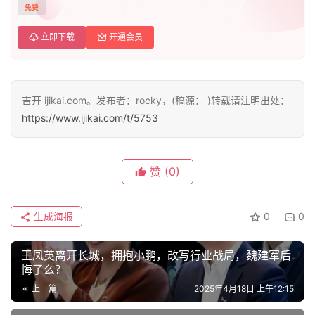
免费
立即下载
开通会员
首
页
吉开 ijikai.com。发布者：rocky，(稿源： )转载请注明出处：
智
https://www.ijikai.com/t/5753
车
时
代
赞
(0)
生成海报
0
0
新
能
源
王凤英离开长城，拥抱小鹏，改写行业战局​​，魏建军后
悔了么？
上一篇
2025年4月18日 上午12:15
评