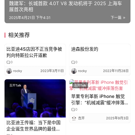
魏建军：长城首款 4.0T V8 发动机将于 2025 上海车
测
展首次亮相
师
2025年4月21日 下午4:31
下一篇
相关推荐
旅
行
登录
注册
比亚迪4S店因不正当竞争被
迪森股份发的
家
吉开Talk
吉开Talk
判向特斯拉公开道歉
0
0
rocky
2023年3月11日
rocky
2022年11月28日
车
讯
吉开Talk
吉开Talk
快
报
苹果专利革新 iPhone 触觉
引擎：“机械减震”缓冲摔落
伤害
0
吉开
2025年9月3日
专
比亚迪王传福：当下是中国
栏
企业诞生世界品牌的最佳历