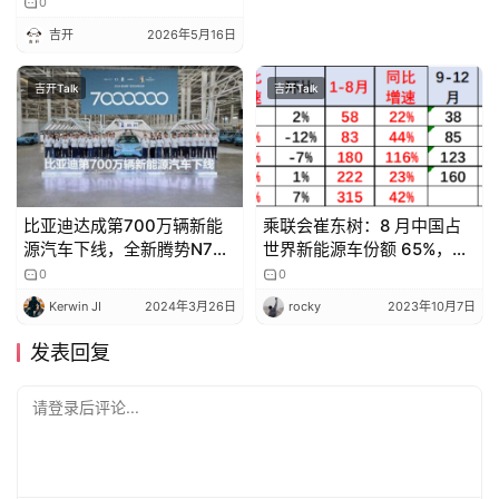
史机遇，尤其是制造业领域
0
吉开
2026年5月16日
吉
开
吉开Talk
吉开Talk
T
a
l
k
比亚迪达成第700万辆新能
乘联会崔东树：8 月中国占
源汽车下线，全新腾势N7即
世界新能源车份额 65%，表
将上市！
现较强
0
0
Kerwin JI
2024年3月26日
rocky
2023年10月7日
发表回复
请登录后评论...