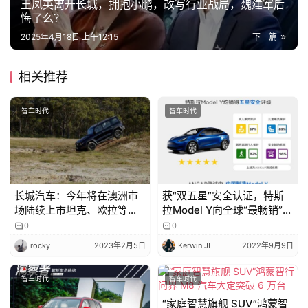
王凤英离开长城，拥抱小鹏，改写行业战局​​，魏建军后
悔了么？
2025年4月18日 上午12:15
下一篇
相关推荐
智车时代
智车时代
长城汽车：今年将在澳洲市
获“双五星”安全认证，特斯
场陆续上市坦克、欧拉等新
拉Model Y向全球“最畅销”车
能源车型
型迈进
0
0
rocky
2023年2月5日
Kerwin JI
2022年9月9日
智车时代
智车时代
“家庭智慧旗舰 SUV”鸿蒙智