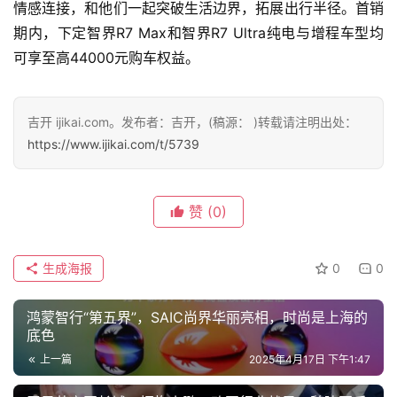
情感连接，和他们一起突破生活边界，拓展出行半径。首销
期内，下定智界R7 Max和智界R7 Ultra纯电与增程车型均
可享至高44000元购车权益。
吉开 ijikai.com。发布者：吉开，(稿源： )转载请注明出处：
https://www.ijikai.com/t/5739
赞
(0)
生成海报
0
0
鸿蒙智行“第五界”，SAIC尚界华丽亮相，时尚是上海的
底色
上一篇
2025年4月17日 下午1:47