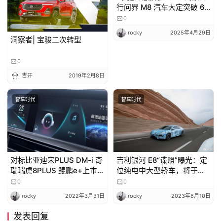
行问界 M8 汽车大定突破 6
万台
0
rocky
2025年4月29日
洞察者| 宝骏二次转型
0
吉开
2019年2月8日
智车时代
智车时代
对标比亚迪宋PLUS DM-i 奇
吉利银河 E8“谍照”曝光：定
瑞瑞虎8PLUS 鲲鹏e+上市：
位纯电中大型轿车，将于年
纯电能跑100公里
内开启交付
0
0
rocky
2022年3月31日
rocky
2023年8月10日
发表回复