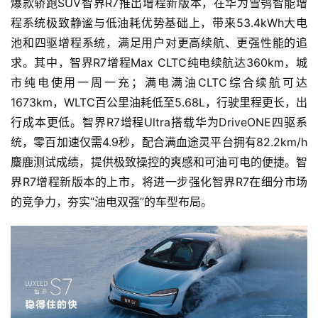
爆款轿跑SUV智界R7推出增程新版本，在华为雪鸮智能增
智
程系统极致静谧与低油耗优势基础上，带来53.4kWh大电
车
时
池和四驱增程系统，满足用户对更高续航、更强性能的追
代
求。其中，智界R7增程Max CLTC纯电续航达360km，城
市纯电使用一周一充；满电满油CLTC综合续航可达
1673km，WLTC百公里油耗低至5.68L，行驶里程更长，出
新
行成本更低。智界R7增程Ultra搭载华为DriveONE四驱系
能
统，零百加速仅需4.9秒，配合满血途灵平台拥有82.2km/h
源
麋鹿测试成绩，提供极致操控的爽感和可油可电的便捷。智
界R7增程新版本的上市，将进一步强化智界R7在细分市场
的竞争力，夯实“油电双强”的车型布局。
评
测
师
旅
行
登录
注册