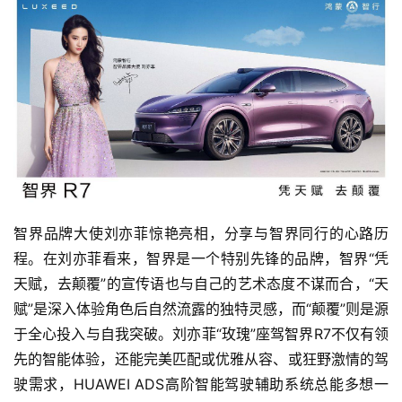
智界品牌大使刘亦菲惊艳亮相，分享与智界同行的心路历
程。在刘亦菲看来，智界是一个特别先锋的品牌，智界“凭
天赋，去颠覆”的宣传语也与自己的艺术态度不谋而合，“天
赋”是深入体验角色后自然流露的独特灵感，而“颠覆”则是源
于全心投入与自我突破。刘亦菲“玫瑰”座驾智界R7不仅有领
先的智能体验，还能完美匹配或优雅从容、或狂野激情的驾
驶需求，HUAWEI ADS高阶智能驾驶辅助系统总能多想一