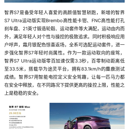
家
智界S7是备受年轻人喜爱的高颜值智慧轿跑，新增的智界
S7 Ultra运动版实现Brembo高性能卡钳、FNC高性能打孔
车
刹车盘、21英寸锻造轮毂、运动套件等大满配，运动由内而
讯
外，满足年轻人对个性与操控的极致追求。同时积极响应用
快
户呼声，霜月银配色惊喜返场，全系可选配运动套件，进一
报
步强化智界S7年轻时尚属性。作为一款运动取向的座驾，
智界S7 Ultra运动版零百加速仅需3.3秒，百零制动距离低
至33.5米，搭载华为途灵平台，拥有83.1km/h的麋鹿测试
专
成绩。智界S7用智能电控定义安全驾趣，让每一匹马力都
栏
在安全中释放，在不同路况下提供更高的操控上限，性能之
上是稳稳的安全。
吉
开
T
a
l