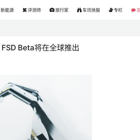
新能源
评测师
旅行家
车讯快报
专栏
吉
SD Beta将在全球推出