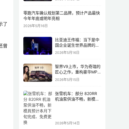
零跑汽车确认规划第二品牌，预计产品最快
今年年底或明年亮相
示了
2026年5月16日
比亚迪王传福：当下是中
国企业诞生世界品牌的最
还曾
佳历史机遇，尤其是制造
2026年5月16日
业领域
智界V9上市，华为奇瑞的
匠心之作，重构豪华MPV
市场格局
2026年5月15日
张雪机车：部分 820RR
机油泵供油不畅，新模具
预计本月下旬完成、免费
更换
2026年5月14日