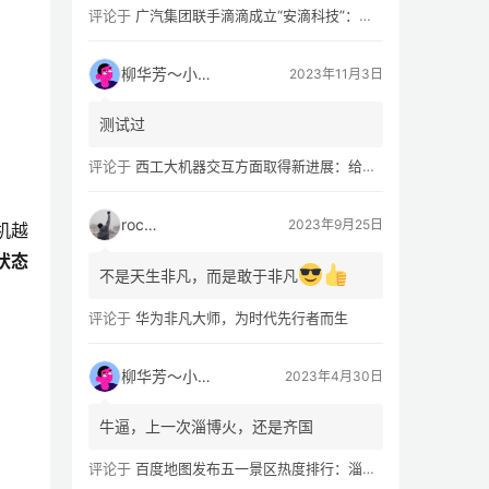
评论于
广汽集团联手滴滴成立“安滴科技”：加速 L4 级 Robotaxi 量产
柳华芳～小芳侠
2023年11月3日
测试过
评论于
西工大机器交互方面取得新进展：给无人机“装上大脑、建立群聊”
rocky
2023年9月25日
机越
状态
不是天生非凡，而是敢于非凡
评论于
华为非凡大师，为时代先行者而生
柳华芳～小芳侠
2023年4月30日
牛逼，上一次淄博火，还是齐国
评论于
百度地图发布五一景区热度排行：淄博八大局早市，遥遥领先