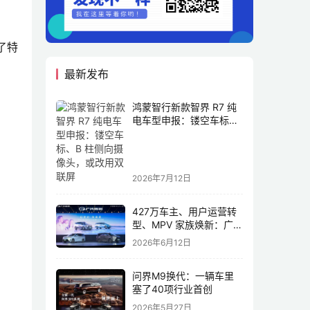
了特
最新发布
鸿蒙智行新款智界 R7 纯
电车型申报：镂空车标、
B 柱侧向摄像头，或改用
双联屏
2026年7月12日
427万车主、用户运营转
型、MPV 家族焕新：广汽
传祺书写新传奇
2026年6月12日
问界M9换代：一辆车里
塞了40项行业首创
2026年5月27日