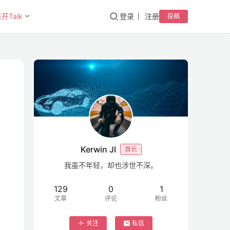
开Talk
登录
注册
投稿
Kerwin JI
酋长
我虽不年轻，却也涉世不深。
129
0
1
文章
评论
粉丝
关注
私信