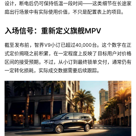
报
设计，断电后仍可保持低温一段时间——这类细节在长途家
庭出行场景中有实际使用价值，不只是配置表上的项目。
专
入场信号：重新定义旗舰MPV
栏
截至发布前，智界V9小订已超过40,000台。这个数字在正
式定价揭晓之前积累，在一定程度上反映了目标用户对价格
吉
区间的接受预期。不过，从小订到最终锁单交付，通常仍有
开
一定转化损耗，实际成交数据需要后续跟踪。
T
a
l
k