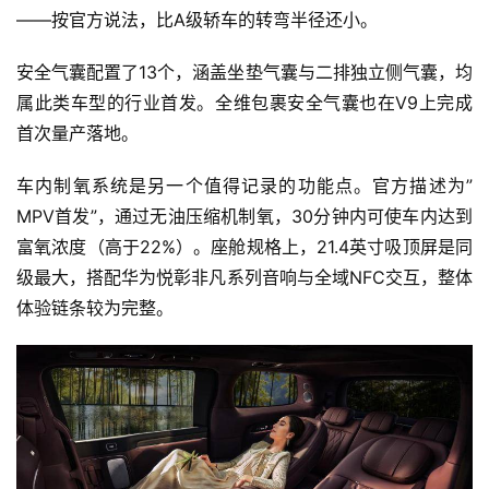
——按官方说法，比A级轿车的转弯半径还小。
安全气囊配置了13个，涵盖坐垫气囊与二排独立侧气囊，均
属此类车型的行业首发。全维包裹安全气囊也在V9上完成
首次量产落地。
车内制氧系统是另一个值得记录的功能点。官方描述为”
MPV首发”，通过无油压缩机制氧，30分钟内可使车内达到
富氧浓度（高于22%）。座舱规格上，21.4英寸吸顶屏是同
级最大，搭配华为悦彰非凡系列音响与全域NFC交互，整体
体验链条较为完整。