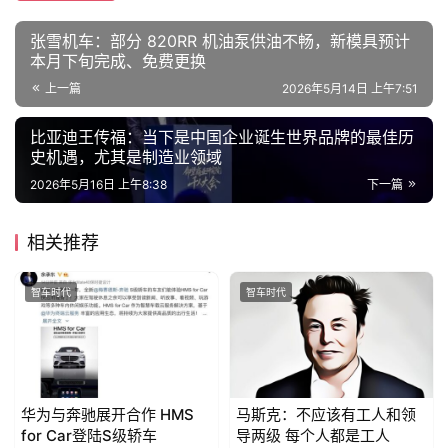
张雪机车：部分 820RR 机油泵供油不畅，新模具预计
本月下旬完成、免费更换
上一篇
2026年5月14日 上午7:51
比亚迪王传福：当下是中国企业诞生世界品牌的最佳历
史机遇，尤其是制造业领域
2026年5月16日 上午8:38
下一篇
相关推荐
智车时代
智车时代
华为与奔驰展开合作 HMS
马斯克：不应该有工人和领
for Car登陆S级轿车
导两级 每个人都是工人