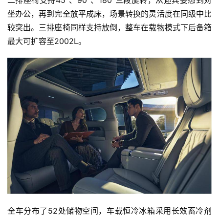
新
二排座椅支持45°、90°、180°三段旋转，从迎宾姿态到对
能
坐办公，再到完全放平成床，场景转换的灵活度在同级中比
源
较突出。三排座椅同样支持放倒，整车在载物模式下后备箱
最大可扩容至2002L。
评
测
师
旅
行
登录
注册
家
车
讯
快
全车分布了52处储物空间，车载恒冷冰箱采用长效蓄冷剂