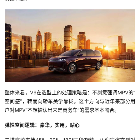
首
页
整体来看，V9在造型上的处理策略是：不刻意强调MPV的”
智
车
空间感”，转而向轿车美学靠拢。这个方向与近年来部分用
时
户对MPV”不想被认出来是商务车”的需求基本吻合。
代
弹性空间逻辑：豪华，实用，贴心