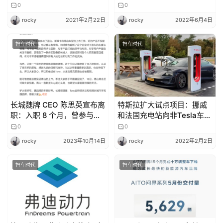
0
0
rocky
2021年2月22日
rocky
2022年6月4日
智车时代
智车时代
长城魏牌 CEO 陈思英宣布离
特斯拉扩大试点项目：挪威
职：入职 8 个月，曾参与蓝
和法国充电站向非Tesla车辆
山、高山等车型上市工作
开放
0
0
rocky
2023年10月14日
rocky
2022年2月2日
智车时代
智车时代