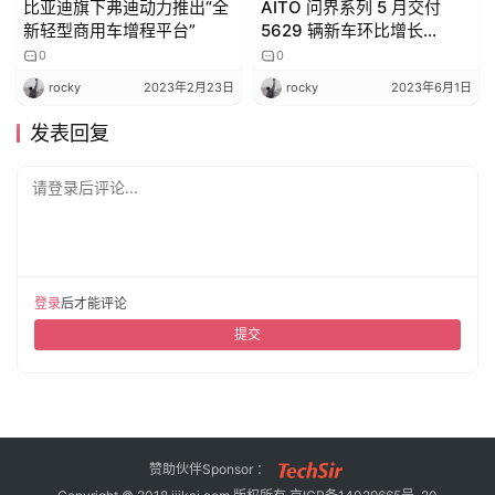
比亚迪旗下弗迪动力推出“全
AITO 问界系列 5 月交付
新轻型商用车增程平台”
5629 辆新车环比增长
22.7%，M5 智驾版 6 月交
0
0
付
rocky
2023年2月23日
rocky
2023年6月1日
发表回复
请登录后评论...
登录
后才能评论
提交
赞助伙伴Sponsor ：