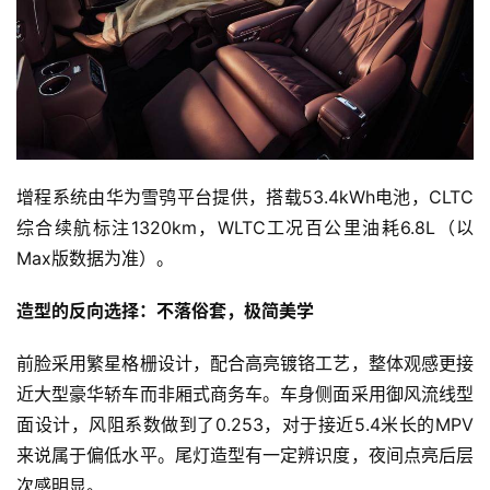
增程系统由华为雪鸮平台提供，搭载53.4kWh电池，CLTC
综合续航标注1320km，WLTC工况百公里油耗6.8L（以
Max版数据为准）。
造型的反向选择：不落俗套，极简美学
前脸采用繁星格栅设计，配合高亮镀铬工艺，整体观感更接
近大型豪华轿车而非厢式商务车。车身侧面采用御风流线型
面设计，风阻系数做到了0.253，对于接近5.4米长的MPV
来说属于偏低水平。尾灯造型有一定辨识度，夜间点亮后层
次感明显。