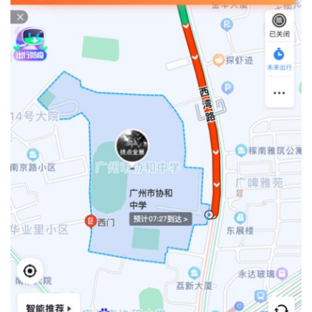
旅
行
登录
注册
家
车
讯
快
报
专
栏
吉
开
T