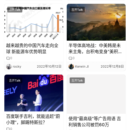
吉开Talk
吉开Talk
越来越贵的中国汽车走向全
半导体高地战：中美韩是未
球 新能源车优势明显
来主角，台积电变身“美积
电”？
0
0
rocky
2022年10月12日
Kerwin JI
2022年12月8日
吉开Talk
吉开Talk
百度联手吉利，就能追赶“蔚
使用“最高级”等广告用语 吉
小理”，脚踢特斯拉？
利销售公司被罚60万
0
0