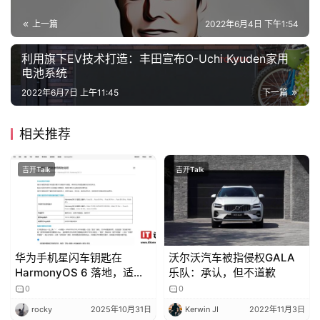
上一篇
2022年6月4日 下午1:54
利用旗下EV技术打造：丰田宣布O-Uchi Kyuden家用
电池系统
2022年6月7日 上午11:45
下一篇
相关推荐
吉开Talk
吉开Talk
华为手机星闪车钥匙在
沃尔沃汽车被指侵权GALA
HarmonyOS 6 落地，适配
乐队：承认，但不道歉
尊界 S800、享界 S9T、问
0
0
界 M9 等车型
rocky
2025年10月31日
Kerwin JI
2022年11月3日