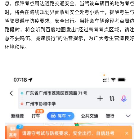
息，保障考点周边道路交通安全。当驾驶车辆目的地为考点
时，将会在路线规划界面收到安全赴考小贴士，提醒考生与
智
驾驶员遵守防疫要求，安全出行。当社会车辆途径考点周边
车
时
路段时，将会听到百度地图发出“经过高考考点区域，请注
代
意不要鸣笛、减速慢行”的语音提示，为广大考生营造良好
环境秩序。
新
能
源
评
测
师