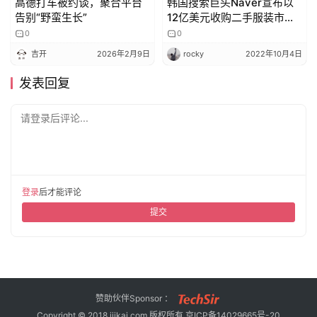
高德打车被约谈，聚合平台
韩国搜索巨头Naver宣布以
告别“野蛮生长”
12亿美元收购二手服装市场
Poshmark
0
0
吉开
2026年2月9日
rocky
2022年10月4日
发表回复
请登录后评论...
登录
后才能评论
提交
赞助伙伴Sponsor ：
Copyright © 2018 ijikai.com 版权所有
京ICP备14029665号-20