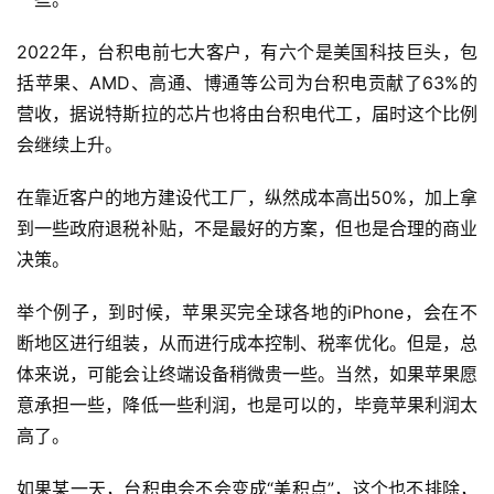
2022年，台积电前七大客户，有六个是美国科技巨头，包
智
括苹果、AMD、高通、博通等公司为台积电贡献了63%的
车
营收，据说特斯拉的芯片也将由台积电代工，届时这个比例
时
会继续上升。
代
在靠近客户的地方建设代工厂，纵然成本高出50%，加上拿
到一些政府退税补贴，不是最好的方案，但也是合理的商业
新
决策。
能
源
举个例子，到时候，苹果买完全球各地的iPhone，会在不
断地区进行组装，从而进行成本控制、税率优化。但是，总
体来说，可能会让终端设备稍微贵一些。当然，如果苹果愿
评
意承担一些，降低一些利润，也是可以的，毕竟苹果利润太
测
高了。
师
如果某一天，台积电会不会变成“美积点”，这个也不排除，