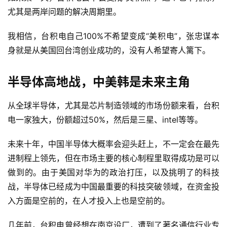
尤其是两岸问题的解决周期里。
旅
行
登录
注册
我相信，台积电自己100%不希望变成“美积电”，张忠谋本
家
身就是从美国回台湾创业成功的，没有人希望寄人篱下。
车
半导体高地战，中美韩是未来主角
讯
快
从全球半导体，尤其是芯片制造领域的市场份额来看，台积
报
电一家独大，份额超过50%，然后是三星、intel等等。
未来十年，中国半导体大概率会迎头赶上，不一定会在最先
专
进制程上领先，但在市场主要的核心制程里取得成功是可以
栏
做到的。由于美国对华为的政治打压，以及挑明了的科技
战，半导体已经成为中国最重要的科技突破领域，在资金投
入方面是空前的，在人才投入上也是空前的。
吉
开
几年前，台积电曾经想在南京设厂，遭到了著名通信行业专