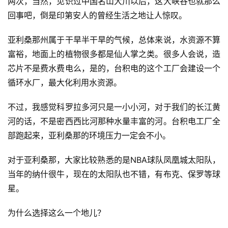
两次，当然，见识过中国名山大川以后，这大峡谷也就那么
回事吧，倒是印第安人的曾经生活之地让人惊叹。
亚利桑那州属于干旱半干旱的气候，总体来说，水资源不算
富裕，地面上的植物很多都是仙人掌之类。很多人会说，造
芯片不是费水费电么，是的，台积电的这个工厂会建设一个
循环水厂，最大化利用水资源。
不过，我感觉科罗拉多河只是一小小河，对于我们的长江黄
河的话，不是密西西比河那种水量丰富的河。台积电工厂全
部跑起来，亚利桑那的环境压力一定会不小。
对于亚利桑那，大家比较熟悉的是NBA球队凤凰城太阳队，
当年的纳什很牛，现在的太阳队也不错，有布克、保罗等球
星。
为什么选择这么一个地儿？