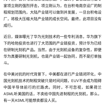
T
家项立刚的强烈抨击，项立刚认为，在台积电南京设厂的制
a
程规划范围内，大陆产业链可以做到并发展，一旦台积电设
l
厂，将极大压缩大陆产业链的成长空间。最终，此项目没有
k
成行。
近日，媒体曝光了华为光刻技术的一些专利消息，华为旗下
下的哈勃投资也进行了大范围的产业链投资，预计华为已经
在研制光刻机产品。当然，由于光刻机设备的复杂性，即便
华为真要研制光刻机，也是产业链一起协同，而不是打单独
斗。
在中美对抗的时代背景下，中美都在进行产业链闭环化，中
国光刻机技术的制程突破只是时间问题，EUV不会成为阻碍
中国半导体前行的拦路虎。同时，不可忽视，如果荷兰
ASML听美国的话，不卖给中国先进制程的光刻机，那么，
有一天ASML可能想卖都没人买。