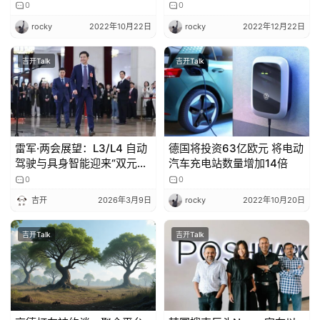
电动汽车平台
0
0
rocky
2022年10月22日
rocky
2022年12月22日
吉开Talk
吉开Talk
雷军·两会展望：L3/L4 自动
德国将投资63亿欧元 将电动
驾驶与具身智能迎来“双元
汽车充电站数量增加14倍
年”
0
0
吉开
2026年3月9日
rocky
2022年10月20日
吉开Talk
吉开Talk