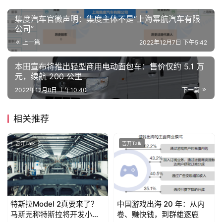
集度汽车官微声明：集度主体不是“上海幂航汽车有限
公司”
上一篇
2022年12月7日 下午5:42
本田宣布将推出轻型商用电动面包车：售价仅约 5.1 万
元，续航 200 公里
2022年12月8日 上午10:40
下一篇
相关推荐
吉开Talk
吉开Talk
特斯拉Model 2真要来了？
中国游戏出海 20 年：从内
马斯克称特斯拉将开发小型
卷、赚快钱，到群雄逐鹿