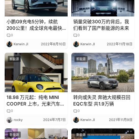
吉
开
T
小鹏G9充电5分钟，续航
销量突破300万的背后，我
a
200公里！成全球充电最快
们看到了国产新能源的未来
l
电动车
0
0
k
Kerwin JI
2022年8月10日
Kerwin JI
2022年11月18日
新能源
新能源
18.98 万元起：纯电 MINI
转向或失灵 奔驰大规模召回
COOPER 上市，光束汽车国
EQC车型 共1.9万辆
产 / 续航 456km
0
0
rocky
2024年7月7日
Kerwin JI
2021年11月9日
新能源
新能源