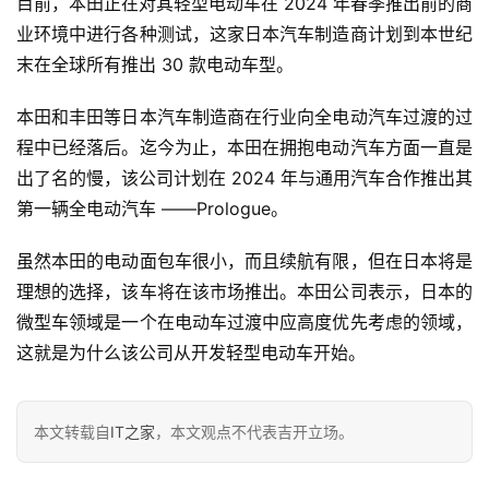
目前，本田正在对其轻型电动车在 2024 年春季推出前的商
首
业环境中进行各种测试，这家日本汽车制造商计划到本世纪
页
末在全球所有推出 30 款电动车型。
本田和丰田等日本汽车制造商在行业向全电动汽车过渡的过
智
程中已经落后。迄今为止，本田在拥抱电动汽车方面一直是
车
出了名的慢，该公司计划在 2024 年与通用汽车合作推出其
时
代
第一辆全电动汽车 ——Prologue。
虽然本田的电动面包车很小，而且续航有限，但在日本将是
新
理想的选择，该车将在该市场推出。本田公司表示，日本的
能
微型车领域是一个在电动车过渡中应高度优先考虑的领域，
源
这就是为什么该公司从开发轻型电动车开始。
评
本文转载自
IT之家
，本文观点不代表吉开立场。
测
师