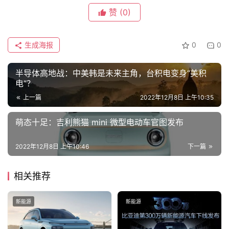
赞
(0)
旅
生成海报
0
0
行
登录
注册
家
半导体高地战：中美韩是未来主角，台积电变身“美积
电”？
上一篇
2022年12月8日 上午10:35
车
讯
萌态十足：吉利熊猫 mini 微型电动车官图发布
快
报
2022年12月8日 上午10:46
下一篇
相关推荐
专
栏
新能源
新能源