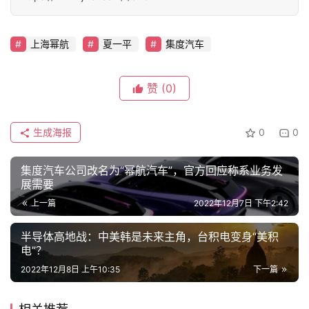
代
上海幂航
夏一平
集度汽车
新
能
赞
(0)
源
生成海报
0
0
评
测
集度汽车公司改名为“幂航汽车”，官方回应称系业务发
展需要
师
上一篇
2022年12月7日 下午2:42
半导体高地战：中美韩是未来主角，台积电变身“美积
旅
电”？
行
登录
注册
2022年12月8日 上午10:35
下一篇
家