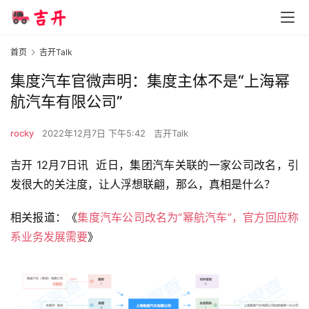
首页
吉开Talk
集度汽车官微声明：集度主体不是“上海幂
航汽车有限公司”
rocky
2022年12月7日 下午5:42
吉开Talk
吉开 12月7日讯  近日，集团汽车关联的一家公司改名，引
发很大的关注度，让人浮想联翩，那么，真相是什么？
相关报道：《
集度汽车公司改名为“幂航汽车”，官方回应称
系业务发展需要
》