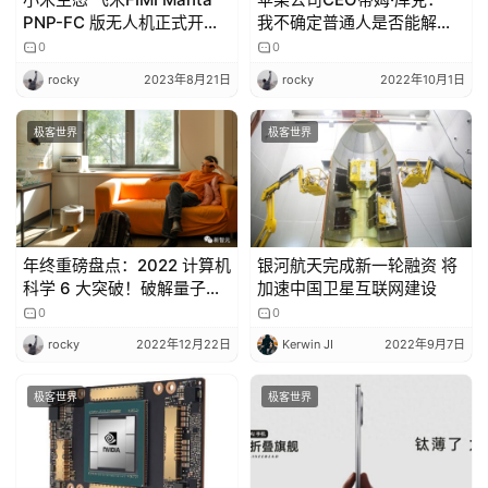
PNP-FC 版无人机正式开
我不确定普通人是否能解释
售，首发全套 1399 元
什么是元宇宙”
0
0
rocky
2023年8月21日
rocky
2022年10月1日
极客世界
极客世界
年终重磅盘点：2022 计算机
银河航天完成新一轮融资 将
科学 6 大突破！破解量子加
加速中国卫星互联网建设
密、最快矩阵乘法等榜上有
0
0
名
rocky
2022年12月22日
Kerwin JI
2022年9月7日
极客世界
极客世界