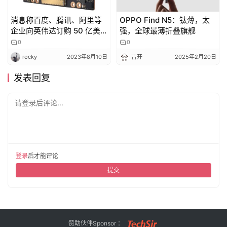
消息称百度、腾讯、阿里等
OPPO Find N5：钛薄，太
企业向英伟达订购 50 亿美
强，全球最薄折叠旗舰
元芯片
0
0
rocky
2023年8月10日
吉开
2025年2月20日
发表回复
请登录后评论...
登录
后才能评论
提交
赞助伙伴Sponsor ：