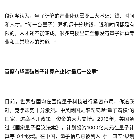
页
段润尧认为，量子计算的产业化还需要三大基础：钱、时间
和人才。“每一台量子计算机都十分烧钱，钱和时间都是有
智
车
限的，人才还不能速成，很多高校里甚至都没有量子计算专
时
业和正常培养的渠道。”
代
百度
有望
突破量子计算产业化“最后一公里”
新
能
源
目前，世界各国均在围绕量子科技进行紧密布局，你追我
赶，竞争态势十分激烈。中美两国是率先实现“量子霸权”的
评
测
国家，这离不开政策、资金的大力支持。2018年，美国通
师
过《国家量子倡议法案》，计划投资1000亿美元在量子计
算等10个领域。在中国，量子信息已被列入《“十四五”规划