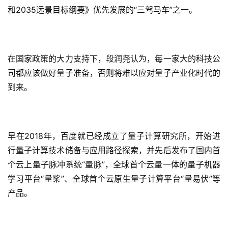
和2035远景目标纲要》优先发展的“三驾马车”之一。
旅
行
登录
注册
家
在国家政策的大力支持下，段润尧认为，每一家大的科技公
司都应该做好量子准备，否则将难以应对量子产业化时代的
车
到来。
讯
快
报
早在2018年，百度就已经成立了量子计算研究所，开始进
行量子计算技术储备与应用路径探索，并先后发布了国内首
专
个云上量子脉冲系统“量脉”，全球首个云量一体的量子机器
栏
学习平台“量桨”、全球首个云原生量子计算平台“量易伏”等
产品。
吉
开