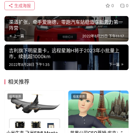
生成海报
0
0
渠道扩张，牵手爱施德，零跑汽车站稳造车新势力第一
阵营
上一篇
2022年8月25日 下午11:17
吉利旗下明星重卡，远程星瀚H将于2023年小批量上
市，续航超1000km
2022年8月28日 下午1:35
下一篇
相关推荐
极客世界
极客世界
小米生态 飞米FIMI Manta
苹果公司CEO蒂姆·库克：”