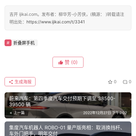
吉开 ijikai.com。发布者：柳华芳-小芳侠，(稿源： )转载请注
明出处：
https://www.ijikai.com/t/3341
折叠屏手机
赞
(0)
生成海报
0
0
蔚来汽车：第四季度汽车交付预期下调至 38500-
39500 辆
上一篇
2022年12月27日 下午9:02
集度汽车机器人 ROBO-01 量产版亮相：取消换挡杆、
车外门把手，明年交付