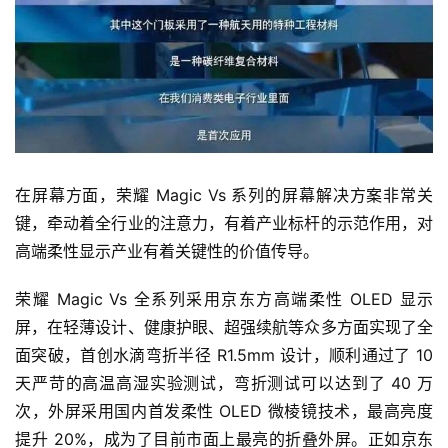
评
测
师
旅
在屏幕方面，荣耀 Magic Vs 系列的屏幕解决方案非常关
行
登录
注册
家
键，牵动着全行业的注意力，有着产业标杆的示范作用，对
高端柔性显示产业有着关键性的价值传导。
车
荣耀 Magic Vs 全系列采用京东方高端柔性 OLED 显示
讯
屏，在轻薄设计、健康护眼、超强续航等众多方面实现了全
快
面突破，首创水滴弯折半径 R1.5mm 设计，顺利通过了 10 
报
天严苛的高温高湿实验测试，弯折测试可以达到了 40 万
次，外屏采用国内首发柔性 OLED 微棱镜技术，最高亮度
提升 20%，成为了目前市面上最亮的折叠外屏。正如京东