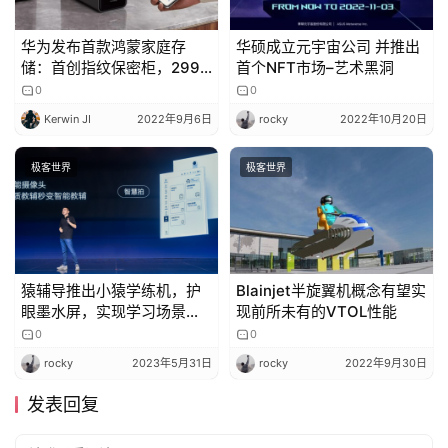
华为发布首款鸿蒙家庭存
华硕成立元宇宙公司 并推出
储：首创指纹保密柜，2999
首个NFT市场–艺术黑洞
元起售
0
0
Kerwin JI
2022年9月6日
rocky
2022年10月20日
极客世界
极客世界
猿辅导推出小猿学练机，护
Blainjet半旋翼机概念有望实
眼墨水屏，实现学习场景全
现前所未有的VTOL性能
面数字化
0
0
rocky
2023年5月31日
rocky
2022年9月30日
发表回复