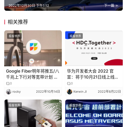
2022年12月30日 下午1:12
下一篇
相关推荐
极客世界
极客世界
Google Fiber明年将推五/八
华为开发者大会 2022 官
千兆上下行对等宽带计划 月
宣：将于10月21日线上线下
费125/150美元
全面举行
0
0
rocky
2022年10月14日
Kerwin JI
2022年8月22日
极客世界
极客世界