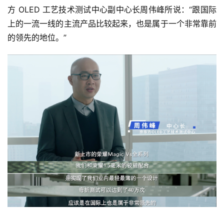
专
方 OLED 工艺技术测试中心副中心长周伟峰所说：“跟国际
栏
上的一流一线的主流产品比较起来，也是属于一个非常靠前
的领先的地位。”
吉
开
T
a
l
k