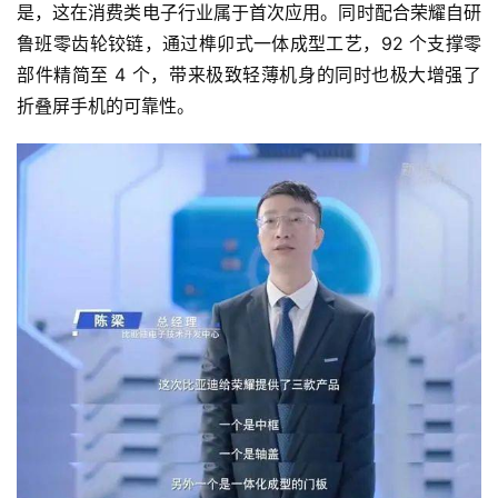
是，这在消费类电子行业属于首次应用。同时配合荣耀自研
鲁班零齿轮铰链，通过榫卯式一体成型工艺，92 个支撑零
部件精简至 4 个，带来极致轻薄机身的同时也极大增强了
折叠屏手机的可靠性。
首
页
智
车
时
代
新
能
源