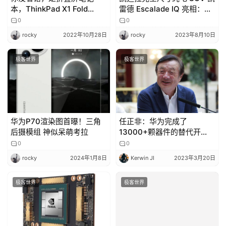
本，ThinkPad X1 Fold
雷德 Escalade IQ 亮相：基
2022果然不一样
于 800V 架构，续航超 720
0
0
公里
rocky
2022年10月28日
rocky
2023年8月10日
极客世界
极客世界
华为P70渲染图首曝！三角
任正非：华为完成了
后摄模组 神似呆萌考拉
13000+颗器件的替代开
发，将推出自己的管理系统
0
0
MetaERP
rocky
2024年1月8日
Kerwin JI
2023年3月20日
极客世界
极客世界