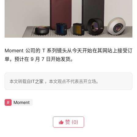
旅
行
登录
注册
家
Moment 公司的 T 系列镜头从今天开始在其网站上接受订
车
讯
单，预计在 9 月 7 日开始发货。
快
报
本文转载自
IT之家
，本文观点不代表吉开立场。
专
Moment
栏
赞
(0)
吉
开