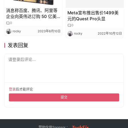
消息称百度、腾讯、阿里等
Meta宣布推出售价1499美
企业向英伟达订购 50 亿美
元的Quest Pro头显
元芯片
0
0
rocky
2023年8月10日
rocky
2022年10月12日
发表回复
请登录后评论...
登录
后才能评论
提交
赞助伙伴Sponsor ：