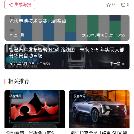
生成海报
0
0
T
a
l
光伏电池技术竞赛已到赛点
k
上一篇
2023年8月16日 上午10:55
智己汽车发布智驾 NOA 路线图，未来 3-5 年实现大部
分场景自动驾驶
2023年8月17日 上午8:59
下一篇
相关推荐
极客世界
极客世界
你没看错，是折叠屏笔记
凯迪拉克全尺寸纯电 SUV 凯