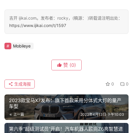
k
吉开 ijikai.com。发布者：rocky，(稿源： )转载请注明出处：
https://www.ijikai.com/t/1597
Mobileye
赞
(0)
生成海报
0
0
2023款宝马X7发布：旗下首款采用分体式大灯的量产
车型
上一篇
2022年4月13日 下午10:03
第六季“超级测试员”开启！汽车机器人欧尚Z6亮智慧进