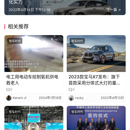
化实力
2022年4月14日 下午12:16
下一篇
相关推荐
智车时代
智车时代
电工用电动车给制氧机供电
2023款宝马X7发布：旗下
救老人
首款采用分体式大灯的量产
车型
0
0
Kerwin JI
2024年1月19日
rocky
2022年4月13日
智车时代
智车时代