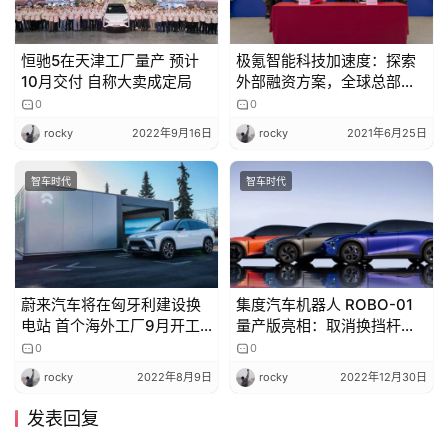
恒驰5在天津工厂量产 预计
极氪智能科技加速度：探索
10月交付 自称大卖成定局
外部融资方案，全球总部落
户宁波
0
0
rocky
2022年9月16日
rocky
2021年6月25日
智车时代
智车时代
蔚来汽车将在匈牙利建设换
集度汽车机器人 ROBO-01
电站 首个海外工厂9月开工
量产版亮相：取消换挡杆、
投产
车外门把手，明年交付
0
0
rocky
2022年8月9日
rocky
2022年12月30日
发表回复