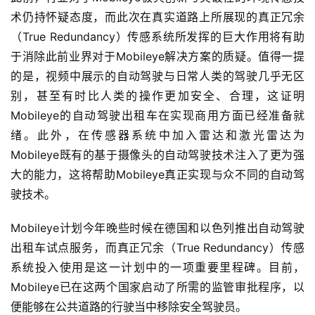
家
术仍持怀疑态度，而此次在真实道路上所展现的真正冗余
（True Redundancy）传感系统所发挥的巨大作用将有助
于消除此前业界对于Mobileye解决方案的质疑。值得一提
车
的是，视频中展示的自动驾驶与日常人类的驾驶几乎无区
讯
快
别，甚至有时比人类的操作更加安全、合理，这证明
报
Mobileye的自动驾驶出租车在实现商用方面已经准备就
绪。此外，在传感器系统中加入雷达和激光雷达为
Mobileye既有的基于摄像头的自动驾驶技术注入了更为强
专
大的能力，这将帮助Mobileye真正实现与众不同的自动驾
栏
驶技术。
Mobileye计划今年晚些时候在德国和以色列推出自动驾驶
吉
出租车试点服务，而真正冗余（True Redundancy）传感
开
系统投入使用是这一计划中的一项重要里程碑。目前，
T
Mobileye已在这两个国家启动了所需的监管审批程序，以
a
l
便能够在公共道路的行驶当中移除安全驾驶员。