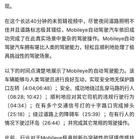
智
现。
车
时
在这个长达40分钟的未剪辑视频中，尽管夜间道路照明不
代
佳并且道路标志极其错综，Mobileye自动驾驶汽车依旧成
功完成了在此真实场景中复杂的驾驶操作。Mobileye自动
驾驶汽车拥有堪比人类的驾驶能力，轻松且顺利地处理了极
新
能
具挑战性的驾驶场景。
源
以下的时间点清楚地展示了Mobileye的自动驾驶能力。该
车辆能够与人类驾驶员进行良好互动，实现安全地无保护路
评
口左转（4:04;06:48）；安全、成功地绕过乱穿马路的行人
测
（08:28; 10:42）；顺利地应对其它司机的违规行驶行为
师
（04:34）；在有多个交通信号灯的十字路口完成掉头
（25:18）；绕过道路上的障碍车（25:39）；在有行人的
情况下驶过环岛（26:44）；并完成其它常规的驾驶操作。
旅
行
登录
注册
此前，行业对于Mobileye极具创新与突破性的环境传感技