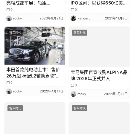
亮相成都车展：轴距
IPO区间：以获得650亿美元
3105mm、新增 48V 电机营
市值
0
0
造“轻混系统”
rocky
2023年8月21日
Kerwin JI
2021年11月8日
智车时代
智车时代
丰田首款纯电动上市：售价
宝马集团官宣收购ALPINA品
26万起 标配L2辅助驾驶“还
牌 2026年正式并入
是太保守了”
0
0
rocky
2022年4月17日
rocky
2022年3月12日
智车时代
智车时代