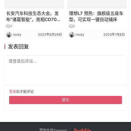
长安汽车科技生态大会，发
理想L7 预热：旗舰级五座车
布“诸葛智能”，亮相CD701
型，可实现一键自动铺床
原型
0
0
rocky
2022年8月29日
rocky
2023年1月8日
发表回复
请登录后评论...
登录
后才能评论
提交
赞助伙伴Sponsor ：