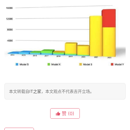
旅
行
登录
注册
家
车
讯
快
报
本文转载自
IT之家
，本文观点不代表吉开立场。
专
栏
赞
(0)
吉
开