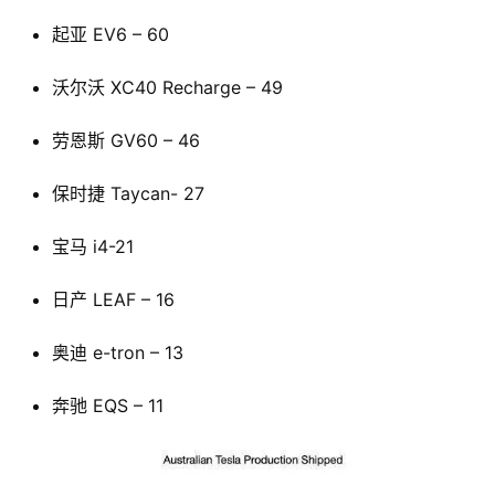
页
起亚 EV6 – 60
沃尔沃 XC40 Recharge – 49
智
车
劳恩斯 GV60 – 46
时
代
保时捷 Taycan- 27
宝马 i4-21
新
能
日产 LEAF – 16
源
奥迪 e-tron – 13
评
奔驰 EQS – 11
测
师