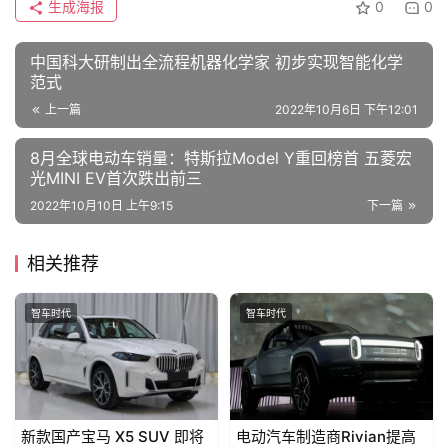
生成海报
0
0
T
a
中国科大研制出全流程机器化学家 初步实现智能化学
l
范式
k
上一篇
2022年10月6日 下午12:01
8月全球电动车销量：特斯拉Model Y重回榜首 五菱宏
光MINI EV首次跌出前三
2022年10月10日 上午9:15
下一篇
相关推荐
智车时代
智车时代
新款国产宝马 X5 SUV 即将
电动汽车制造商Rivian提高