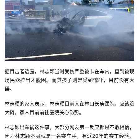
据目击者透露，林志颖当时受伤严重被卡在车内，直到被现
首
场民众拉出才脱困。而其孩子则是受到惊吓，目前没有大
页
碍。
林志颖的家人表示，林志颖目前人在林口长庚医院，应该没
智
大碍，家人目前前往医院关心伤势。
车
时
林志颖出车祸这件事，大部分网友第一反应都是不敢相信，
代
因为林志颖本身就是一名赛车手，有近20年的赛车经验，