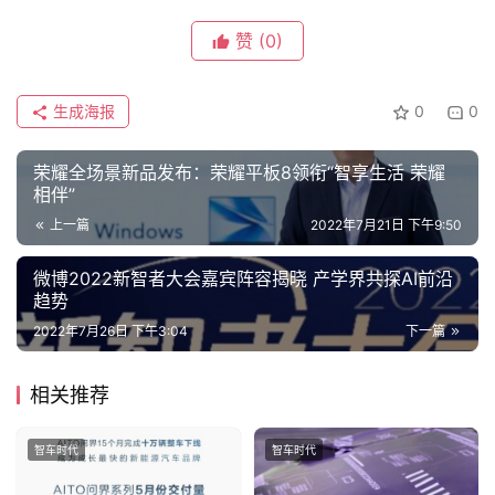
讯
赞
(0)
快
报
生成海报
0
0
专
荣耀全场景新品发布：荣耀平板8领衔“智享生活 荣耀
栏
相伴”
上一篇
2022年7月21日 下午9:50
吉
微博2022新智者大会嘉宾阵容揭晓 产学界共探AI前沿
趋势
开
T
2022年7月26日 下午3:04
下一篇
a
l
相关推荐
k
智车时代
智车时代