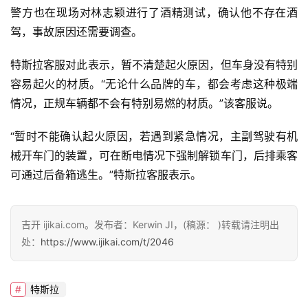
警方也在现场对林志颖进行了酒精测试，确认他不存在酒
驾，事故原因还需要调查。
新
能
特斯拉客服对此表示，暂不清楚起火原因，但车身没有特别
源
容易起火的材质。“无论什么品牌的车，都会考虑这种极端
情况，正规车辆都不会有特别易燃的材质。”该客服说。
评
“暂时不能确认起火原因，若遇到紧急情况，主副驾驶有机
测
械开车门的装置，可在断电情况下强制解锁车门，后排乘客
师
可通过后备箱逃生。”特斯拉客服表示。
旅
吉开 ijikai.com。发布者：Kerwin JI，(稿源： )转载请注明出
行
登录
注册
处：
https://www.ijikai.com/t/2046
家
特斯拉
车