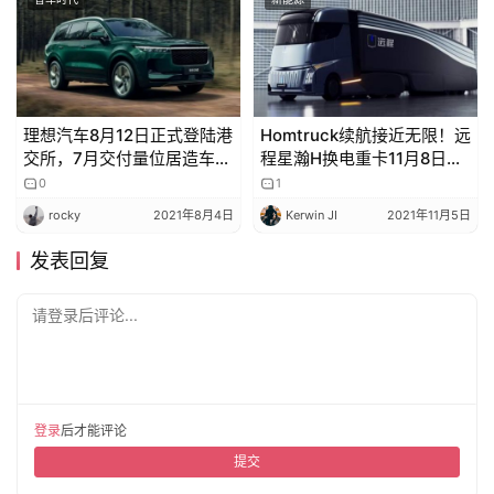
理想汽车8月12日正式登陆港
Homtruck续航接近无限！远
交所，7月交付量位居造车新
程星瀚H换电重卡11月8日发
势力首位
布
0
1
rocky
2021年8月4日
Kerwin JI
2021年11月5日
发表回复
请登录后评论...
登录
后才能评论
提交