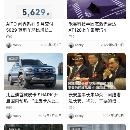
AITO 问界系列 5 月交付
禾赛科技半固态激光雷达
5629 辆新车环比增长
AT128上车集度汽车
22.7%，M5 智驾版 6 月交
0
0
付
rocky
2023年6月1日
rocky
2022年5月10日
新能源
智车时代
比亚迪首款皮卡 SHARK 开
长安董事长朱华荣：阿维塔
启国内预热：“让皮卡从此告
是长安、华为、宁德的谐音
别油老虎”
不是外国品牌
0
0
rocky
2024年8月10日
rocky
2025年3月7日
智车时代
新能源