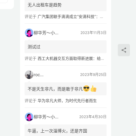
无人出租车是趋势
评论于
广汽集团联手滴滴成立“安滴科技”：加速 L4 级 Robotaxi 量产
柳华芳～小芳侠
2023年11月3日
测试过
评论于
西工大机器交互方面取得新进展：给无人机“装上大脑、建立群聊”
rocky
2023年9月25日
不是天生非凡，而是敢于非凡
评论于
华为非凡大师，为时代先行者而生
柳华芳～小芳侠
2023年4月30日
牛逼，上一次淄博火，还是齐国