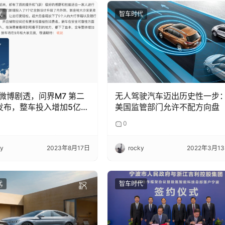
代
智车时代
微博剧透，问界M7 第二
无人驾驶汽车迈出历史性一步
发布，整车投入增加5亿，
美国监管部门允许不配方向盘
计内外饰，增强安全可靠
0
ky
2023年8月17日
rocky
2022年3月1
代
智车时代