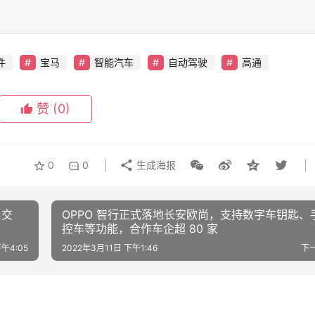
件
宝马
智能汽车
自动驾驶
高通
赞
(0)
0
0
生成海报
启交
OPPO 智行正式落地长安欧尚，支持数字车钥匙、
控车等功能，合作车企超 80 家
午4:05
2022年3月11日 下午1:46
下