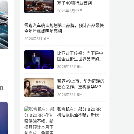
塞了40项行业首创
2026年5月27日
零跑汽车确认规划第二品牌，预计产品最快
今年年底或明年亮相
2026年5月16日
比亚迪王传福：当下是中
：
国企业诞生世界品牌的最
佳历史机遇，尤其是制造
2026年5月16日
业领域
智界V9上市，华为奇瑞的
匠心之作，重构豪华MPV
3日
市场格局
2026年5月15日
张雪机车：部分 820RR
机油泵供油不畅，新模具
预计本月下旬完成、免费
更换