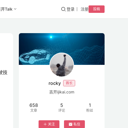
开Talk
登录
注册
投稿
驾驶技
rocky
酋长
吉开ijikai.com
658
5
1
文章
评论
粉丝
关注
私信