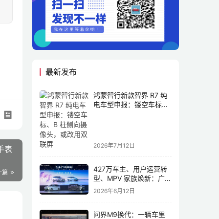
最新发布
鸿蒙智行新款智界 R7 纯
电车型申报：镂空车标、
B 柱侧向摄像头，或改用
双联屏
2026年7月12日
手表
427万车主、用户运营转
一篇
型、MPV 家族焕新：广汽
传祺书写新传奇
2026年6月12日
问界M9换代：一辆车里