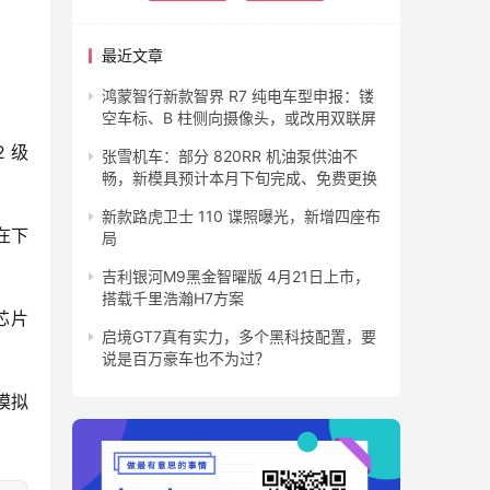
最近文章
鸿蒙智行新款智界 R7 纯电车型申报：镂
空车标、B 柱侧向摄像头，或改用双联屏
 级
张雪机车：部分 820RR 机油泵供油不
畅，新模具预计本月下旬完成、免费更换
新款路虎卫士 110 谍照曝光，新增四座布
在下
局
吉利银河M9黑金智曜版 4月21日上市，
搭载千里浩瀚H7方案
芯片
启境GT7真有实力，多个黑科技配置，要
。
说是百万豪车也不为过？
模拟