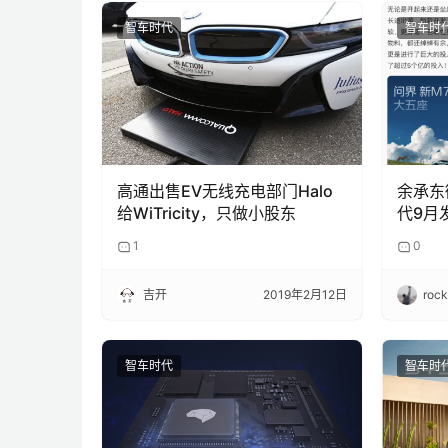
智车时代
智车时
高通出售EV无线充电部门Halo
余承东
给WiTricity，只做小股东
代9月
重新设
1
0
性
吉开
2019年2月12日
roc
智车时代
智车时