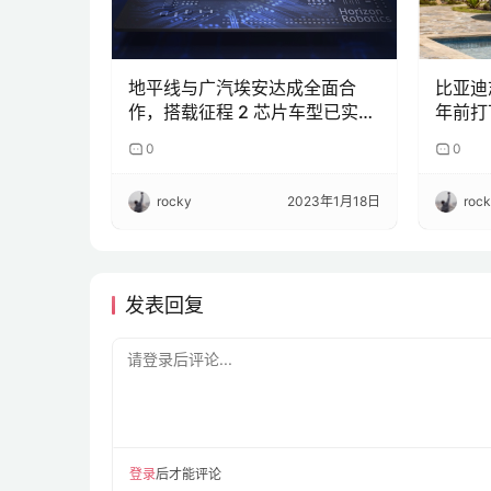
地平线与广汽埃安达成全面合
比亚迪
作，搭载征程 2 芯片车型已实现
年前打
量产
0
0
rocky
2023年1月18日
roc
发表回复
请登录后评论...
登录
后才能评论