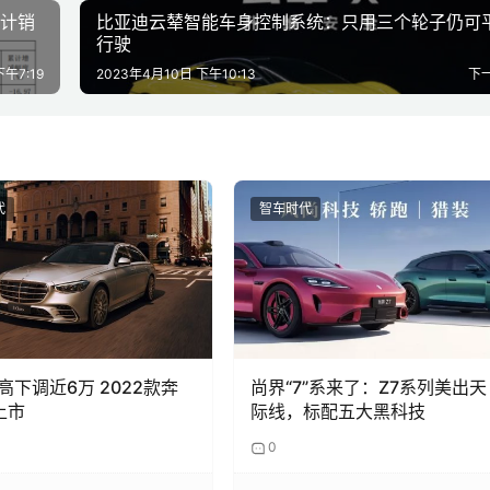
累计销
比亚迪云辇智能车身控制系统：只用三个轮子仍可
行驶
午7:19
2023年4月10日 下午10:13
下
代
智车时代
高下调近6万 2022款奔
尚界“7”系来了：Z7系列美出天
上市
际线，标配五大黑科技
0