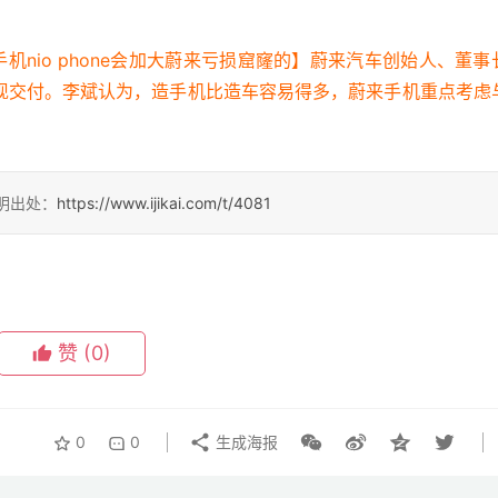
nio phone会加大蔚来亏损窟窿的】蔚来汽车创始人、董事
现交付。李斌认为，造手机比造车容易得多，蔚来手机重点考虑
请注明出处：
https://www.ijikai.com/t/4081
赞
(0)
0
0
生成海报