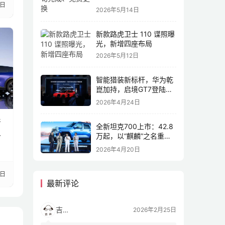
3日
2026年5月14日
新款路虎卫士 110 谍照曝
光，新增四座布局
2026年5月12日
智能猎装新标杆，华为乾
崑加持，启境GT7登陆
2026北京车展
2026年4月24日
产
全新坦克700上市：42.8
把
万起，以“麒麟”之名重塑
全域豪华
2026年4月20日
0日
最新评论
吉开
2026年2月25日