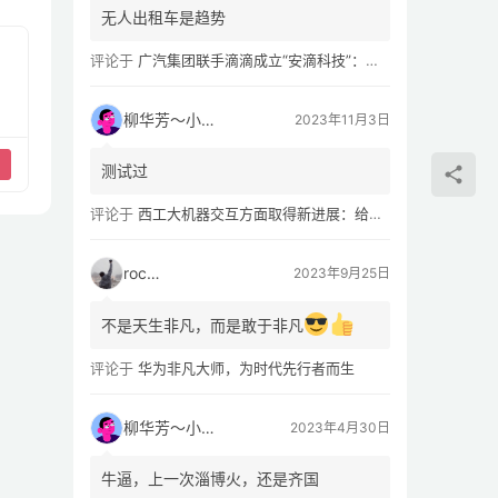
无人出租车是趋势
评论于
广汽集团联手滴滴成立“安滴科技”：加速 L4 级 Robotaxi 量产
柳华芳～小芳侠
2023年11月3日
测试过
评论于
西工大机器交互方面取得新进展：给无人机“装上大脑、建立群聊”
rocky
2023年9月25日
不是天生非凡，而是敢于非凡
评论于
华为非凡大师，为时代先行者而生
柳华芳～小芳侠
2023年4月30日
牛逼，上一次淄博火，还是齐国