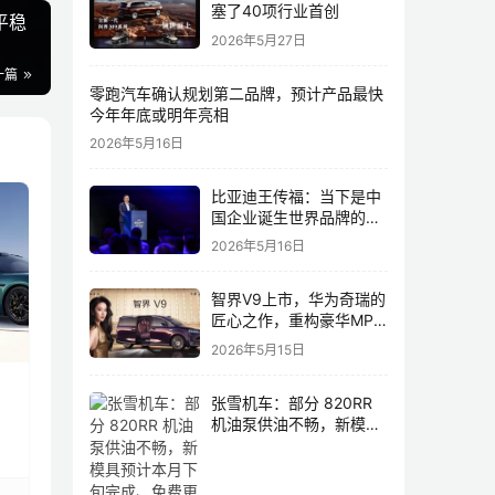
塞了40项行业首创
平稳
2026年5月27日
一篇
零跑汽车确认规划第二品牌，预计产品最快
今年年底或明年亮相
2026年5月16日
比亚迪王传福：当下是中
国企业诞生世界品牌的最
佳历史机遇，尤其是制造
2026年5月16日
业领域
智界V9上市，华为奇瑞的
匠心之作，重构豪华MPV
市场格局
2026年5月15日
张雪机车：部分 820RR
机油泵供油不畅，新模具
预计本月下旬完成、免费
更换