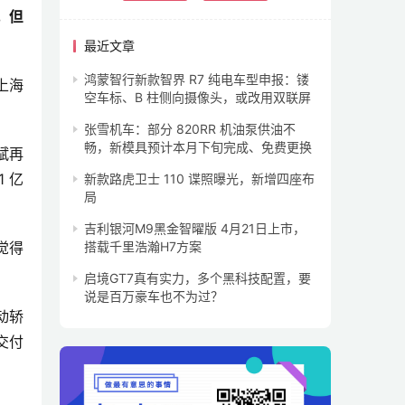
，但
最近文章
鸿蒙智行新款智界 R7 纯电车型申报：镂
。上海
空车标、B 柱侧向摄像头，或改用双联屏
张雪机车：部分 820RR 机油泵供油不
畅，新模具预计本月下旬完成、免费更换
李斌再
 亿
新款路虎卫士 110 谍照曝光，新增四座布
局
吉利银河M9黑金智曜版 4月21日上市，
觉得
搭载千里浩瀚H7方案
启境GT7真有实力，多个黑科技配置，要
说是百万豪车也不为过？
电动轿
交付 