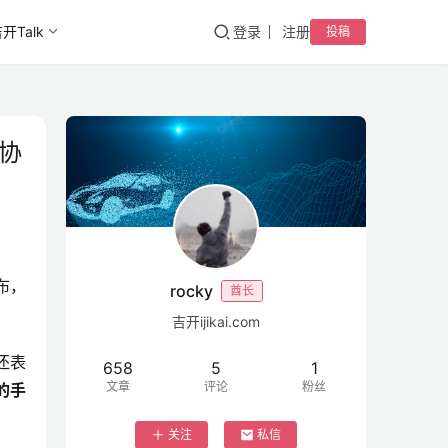
开Talk
登录
注册
投稿
协
布，
rocky
酋长
吉开ijikai.com
还表
658
5
1
文章
评论
粉丝
的手
关注
私信