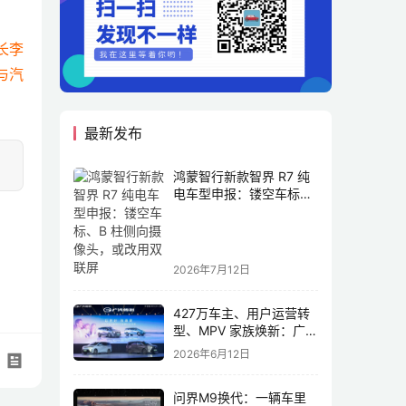
长李
与汽
最新发布
鸿蒙智行新款智界 R7 纯
电车型申报：镂空车标、
B 柱侧向摄像头，或改用
双联屏
2026年7月12日
427万车主、用户运营转
型、MPV 家族焕新：广汽
传祺书写新传奇
2026年6月12日
问界M9换代：一辆车里