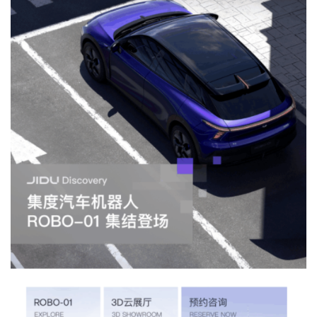
智
车
时
代
新
能
源
评
测
师