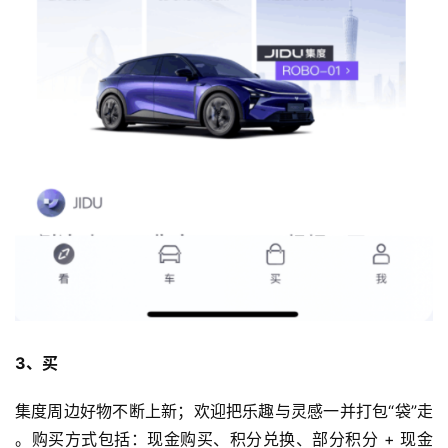
旅
行
登录
注册
家
车
讯
快
报
专
栏
3、买
吉
开
集度周边好物不断上新；欢迎把乐趣与灵感一并打包“袋”走 
T
。购买方式包括：现金购买、积分兑换、部分积分 + 现金