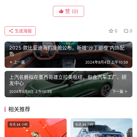
吉
赞
(0)
开
T
a
生成海报
0
0
l
k
2025 款比亚迪海豹座舱公布，新增“沙丁瑚橙”内饰配
色
上一篇
2024年8月4日 上午10:59
上汽名爵拟在墨西哥建立拉美枢纽，包含汽车工厂、研
发中心
2024年8月9日 上午10:38
下一篇
相关推荐
车讯 24 小时
车讯 24 小时