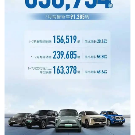
首
页
智
车
时
代
新
能
源
评
测