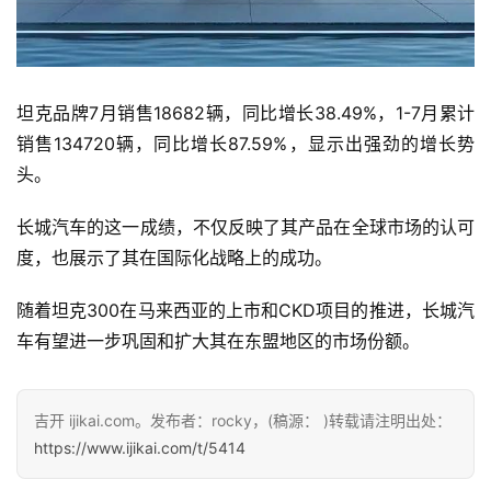
师
旅
坦克品牌7月销售18682辆，同比增长38.49%，1-7月累计
行
登录
注册
销售134720辆，同比增长87.59%，显示出强劲的增长势
家
头。
长城汽车的这一成绩，不仅反映了其产品在全球市场的认可
车
度，也展示了其在国际化战略上的成功。
讯
快
随着坦克300在马来西亚的上市和CKD项目的推进，长城汽
报
车有望进一步巩固和扩大其在东盟地区的市场份额。
专
吉开 ijikai.com。发布者：rocky，(稿源： )转载请注明出处：
栏
https://www.ijikai.com/t/5414