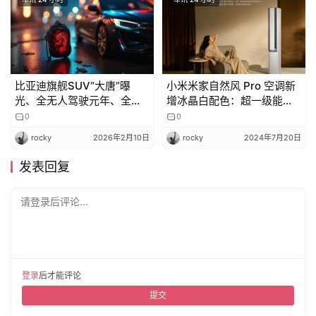
比亚迪旗舰SUV“大唐”曝
小米米家自然风 Pro 空调新
光、全无人驾驶元年、全球
增冰晶白配色：超一级能
钠电战略
效、四分区控风
0
0
rocky
2026年2月10日
rocky
2024年7月20日
发表回复
请登录后评论...
登录
后才能评论
提交