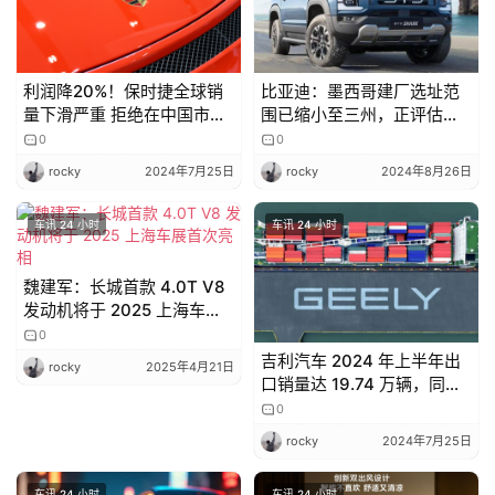
利润降20%！保时捷全球销
比亚迪：墨西哥建厂选址范
量下滑严重 拒绝在中国市场
围已缩小至三州，正评估各
加入价格战
州激励措施
0
0
rocky
2024年7月25日
rocky
2024年8月26日
车讯 24 小时
车讯 24 小时
魏建军：长城首款 4.0T V8
发动机将于 2025 上海车展
首次亮相
0
吉利汽车 2024 年上半年出
rocky
2025年4月21日
口销量达 19.74 万辆，同比
增长 67%
0
rocky
2024年7月25日
车讯 24 小时
车讯 24 小时