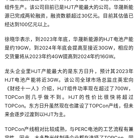
组件生产。该公司目前已是HJT产能最大的公司。华晟新能
旅
行
源已完成两轮融资，融资数额超过30亿元。目前其估值已
登录
注册
家
经达到100亿元以上。
徐晓华表示，到2023年年底，华晟新能源的HJT电池产能
车
是约19GW，到2024年年底会提高至接近30GW，相应的
讯
交货量将从2023年约4GW提高到2024年约16GW。
快
报
龙头企业里HJT产能最大的是东方日升，预计其2023年
HJT电池产能将近3GW。该公司全球市场总监庄英宏向
《财经十一人》介绍，HJT组件功率现在超过了700W，
专
TOPCon则几乎做不到。HJT的性价比很快将超过
栏
TOPCon。东方日升虽然现在也建设了TOPCon产线，但未
来会逐步过渡到以HJT为主。
吉
TOPCon产线相对比较成熟，与PERC电池的工艺流程有兼
开
容性，因此，大多数光伏制造企业都在选择了TOPCon，同