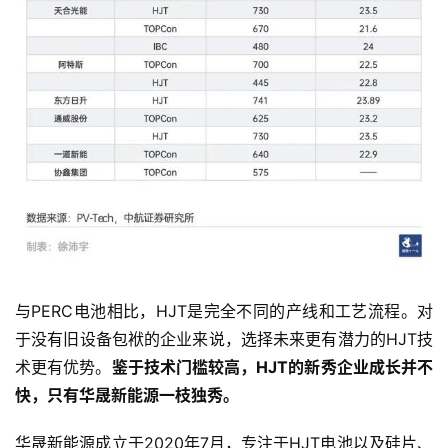
智
车
时
代
新
能
源
与PERC电池相比，HJT是完全不同的产线和工艺流程。对
于没有旧设备包袱的企业来说，选择未来更有潜力的HJT技
评
术更有优势。
鉴于技术门槛较高，HJT的新秀企业成长并不
测
快，只有华晟新能源一枝独秀。
师
华晟新能源成立于2020年7月，专注于HJT电池以及硅片、