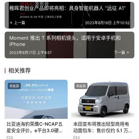
稚晖君创业产品即将亮相：具身智能机器人 “远征 A1”
上一篇
2023年8月16日 上午10:52
Moment 推出 T 系列相机镜头，适用于安卓手机和
iPhone
2023年8月17日 上午8:57
下一篇
相关推荐
新能源
新能源
比亚迪海豹荣膺C-NCAP五
本田宣布将推出轻型商用电
星安全评价，e平台3.0硬核
动面包车：售价仅约 5.1 万
技术赋能
元，续航 200 公里
0
0