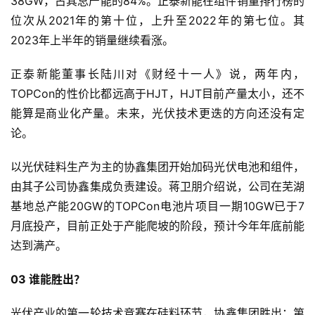
38GW，占其总产能的84%。正泰新能在组件销量排行榜的
位次从2021年的第十位，上升至2022年的第七位。其
2023年上半年的销量继续看涨。
正泰新能董事长陆川对《财经十一人》说，两年内，
TOPCon的性价比都远高于HJT，HJT目前产量太小，还不
能算是商业化产量。未来，光伏技术更迭的方向还没有定
论。
以光伏硅料生产为主的协鑫集团开始加码光伏电池和组件，
由其子公司协鑫集成负责建设。蒋卫朋介绍说，公司在芜湖
基地总产能20GW的TOPCon电池片项目一期10GW已于7
月底投产，目前正处于产能爬坡的阶段，预计今年年底前能
达到满产。
03 谁能胜出？
光伏产业的第一轮技术竞赛在硅料环节，协鑫集团胜出；第