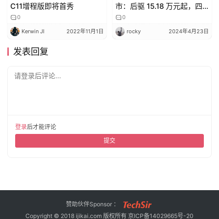
C11增程版即将首秀
市：后驱 15.18 万元起，四
驱 18.18 万元起
0
0
Kerwin JI
2022年11月1日
rocky
2024年4月23日
发表回复
请登录后评论...
登录
后才能评论
提交
赞助伙伴Sponsor ：
Copyright © 2018 ijikai.com 版权所有
京ICP备14029665号-20