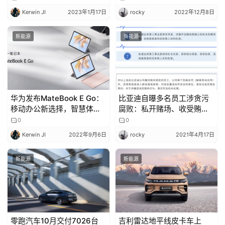
Kerwin JI
2023年1月17日
rocky
2022年12月8日
新能源
新能源
华为发布MateBook E Go：
比亚迪自曝多名员工涉贪污
移动办公新选择，智慧体验
腐败：私开赌场、收受贿赂
再升级
多人被抓
0
0
Kerwin JI
2022年9月6日
rocky
2021年4月17日
新能源
新能源
零跑汽车10月交付7026台
吉利雷达地平线皮卡车上