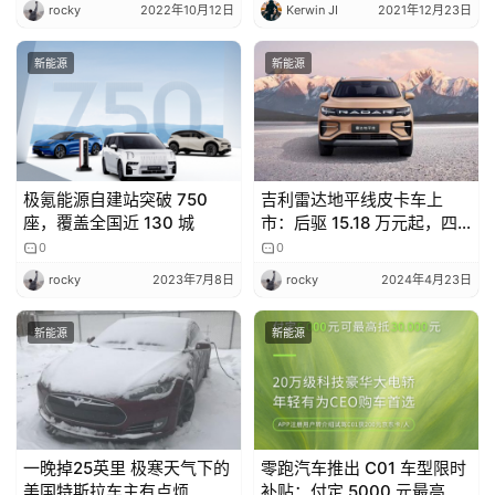
rocky
2022年10月12日
Kerwin JI
2021年12月23日
新能源
新能源
极氪能源自建站突破 750
吉利雷达地平线皮卡车上
座，覆盖全国近 130 城
市：后驱 15.18 万元起，四
驱 18.18 万元起
0
0
rocky
2023年7月8日
rocky
2024年4月23日
新能源
新能源
一晚掉25英里 极寒天气下的
零跑汽车推出 C01 车型限时
美国特斯拉车主有点烦
补贴：付定 5000 元最高可