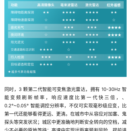
首
页
智
车
同时，3 颗第二代智能可变焦激光雷达，拥有 10-30Hz 智
时
能变频刷新帧率，响应速度比第一代快三倍，、
代
0.2°~0.05° 智能调控分辨率，不仅可实现毫秒级应变，比
第一代还能够看得更远、更清。在城市中从容应对加塞、鬼
探头等突发状况；城区中更准确地判断安全转向的空档，减
新
少不必要的原地等待；高速中实现远距离预判风险，提前进