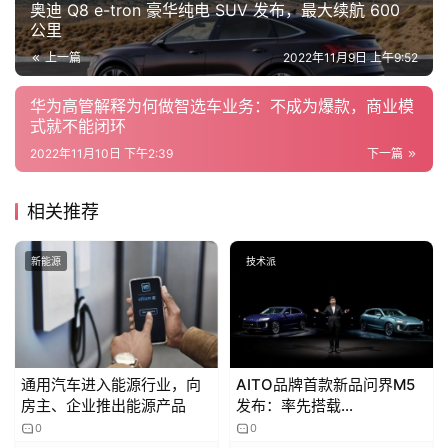
奥迪 Q8 e-tron 豪华纯电 SUV 发布，最大续航 600
公里
上一篇
2022年11月9日 上午9:52
华为高管解释为何做智选车业务：不成为爆款，商业模
式就不能闭环
2022年11月10日 下午2:39
下一篇
相关推荐
新能源
技术派
通用汽车进入能源行业，向
AITO品牌首款新品问界M5
房主、企业推出能源产品
发布：率先搭载
HarmonyOS智能座舱
0
0