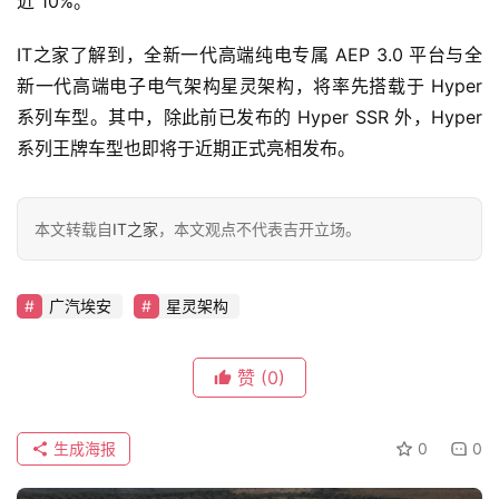
近 10%。
IT之家了解到，全新一代高端纯电专属 AEP 3.0 平台与全
专
新一代高端电子电气架构星灵架构，将率先搭载于 Hyper 
栏
系列车型。其中，除此前已发布的 Hyper SSR 外，Hyper 
系列王牌车型也即将于近期正式亮相发布。
吉
开
本文转载自
IT之家
，本文观点不代表吉开立场。
T
a
l
广汽埃安
星灵架构
k
赞
(0)
生成海报
0
0