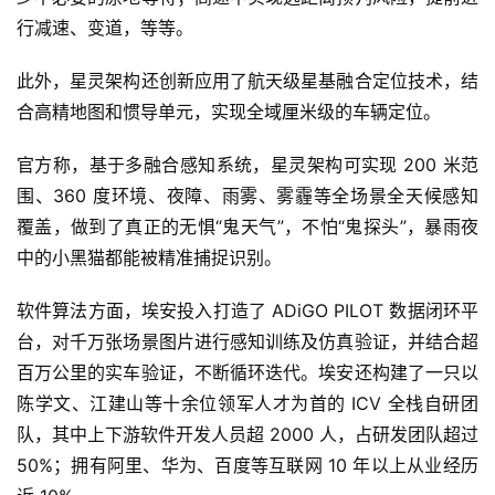
能
行减速、变道，等等。
源
此外，星灵架构还创新应用了航天级星基融合定位技术，结
合高精地图和惯导单元，实现全域厘米级的车辆定位。
评
测
官方称，基于多融合感知系统，
星灵架构可实现 200 米范
师
围、360 度环境、夜障、雨雾、雾霾等全场景全天候感知
覆盖
，做到了真正的无惧“鬼天气”，不怕“鬼探头”，暴雨夜
中的小黑猫都能被精准捕捉识别。
旅
行
登录
注册
软件算法方面，埃安投入打造了 ADiGO PILOT 数据闭环平
家
台，对千万张场景图片进行感知训练及仿真验证，并结合超
百万公里的实车验证，不断循环迭代。埃安还构建了一只以
车
陈学文、江建山等十余位领军人才为首的 ICV 全栈自研团
讯
队，其中上下游软件开发人员超 2000 人，占研发团队超过 
快
50%；拥有阿里、华为、百度等互联网 10 年以上从业经历
报