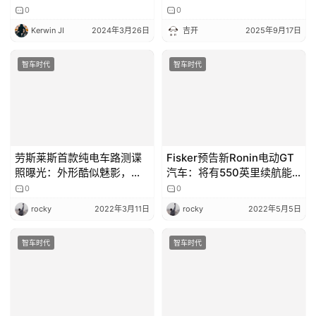
将上市！
30.98万元起
0
0
Kerwin JI
2024年3月26日
吉开
2025年9月17日
智车时代
智车时代
劳斯莱斯首款纯电车路测谍
Fisker预告新Ronin电动GT
照曝光：外形酷似魅影，明
汽车：将有550英里续航能
年底上市
力
0
0
rocky
2022年3月11日
rocky
2022年5月5日
智车时代
智车时代