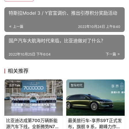
特斯拉Model 3 / Y官宣调价、推出引荐积分奖励活动
上一篇
2022年10月24日 上午8:40
国产汽车大航海时代来临，比亚迪做对了什么？
2022年10月25日 下午6:04
下一篇
相关推荐
吉开Talk
智车时代
比亚迪达成第700万辆新能
最美旅行车-享界S9T正式发
源汽车下线，全新腾势N7即
布，旗舰 9 系，巅峰力作，