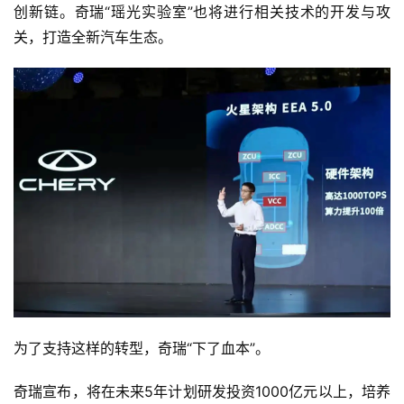
页
创新链。奇瑞“瑶光实验室”也将进行相关技术的开发与攻
关，打造全新汽车生态。
智
车
时
代
新
能
源
评
为了支持这样的转型，奇瑞“下了血本”。
测
师
奇瑞宣布，将在未来5年计划研发投资1000亿元以上，培养