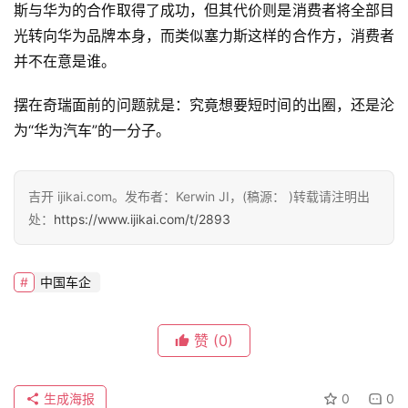
斯与华为的合作取得了成功，但其代价则是消费者将全部目
光转向华为品牌本身，而类似塞力斯这样的合作方，消费者
并不在意是谁。
摆在奇瑞面前的问题就是：究竟想要短时间的出圈，还是沦
为“华为汽车”的一分子。
吉开 ijikai.com。发布者：Kerwin JI，(稿源： )转载请注明出
处：
https://www.ijikai.com/t/2893
中国车企
赞
(0)
生成海报
0
0