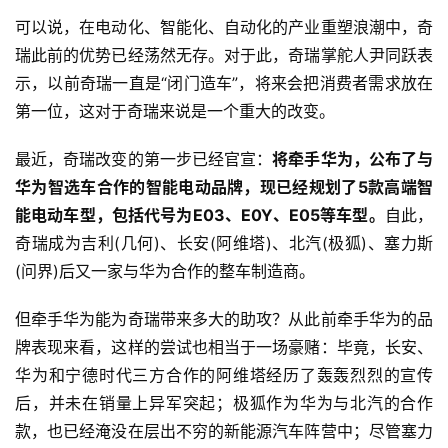
可以说，在电动化、智能化、自动化的产业重塑浪潮中，奇
瑞此前的优势已经荡然无存。对于此，奇瑞掌舵人尹同跃表
示，以前奇瑞一直是“闭门造车”，将来会把消费者需求放在
第一位，这对于奇瑞来说是一个重大的改变。
最近，奇瑞改变的第一步已经官宣：
将牵手华为，公布了与
华为智选车合作的智能电动品牌，现已经规划了5款高端智
能电动车型，包括代号为E03、E0Y、E05等车型。
自此，
奇瑞成为吉利(几何)、长安(阿维塔)、北汽(极狐)、塞力斯
(问界)后又一家与华为合作的整车制造商。
但牵手华为能为奇瑞带来多大的助攻？从此前牵手华为的品
牌表现来看，这样的尝试也相当于一场豪赌：毕竟，长安、
华为和宁德时代三方合作的阿维塔经历了轰轰烈烈的宣传
后，并未在销量上异军突起；极狐作为华为与北汽的合作
款，也已经淹没在层出不穷的新能源汽车阵营中；尽管塞力