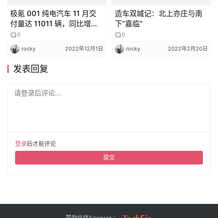
极氪 001 纯电汽车 11 月交
造车双城记：北上亦庄与南
付量达 11011 辆，同比增长
下“嘉临”
447.3%
0
0
rocky
2022年12月1日
rocky
2022年2月20日
发表回复
请登录后评论...
登录
后才能评论
提交
赞助伙伴Sponsor ：