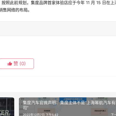
照此前规划，集度品牌首家体验店应于今年 11 月 15 日在上
 家销售网络的布局。
赞
(0)
集度汽车官微声明：集度主体不是“上海幂航汽车有
司”
午10:57
2022年12月7日 下午5:42
下