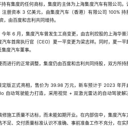
不持有集度的任何商标
，集度的主体为上海集度汽车有限公司。
平，注册资本 3 亿美元，由集度汽车（香港）有限公司 100% 持
 轮融资，由百度和吉利共同增持。
今年 6 月，集度汽车曾发生工商变更，由吉利控股的上海华普
度汽车首席执行官（CEO）夏一平变更为梁志祥。同时，夏一平
任集度汽车董事。
要而进行的正常调整，集度仍由百度和吉利共同持股，双方所持
月限定版正式亮相，售价为 39.98 万元，
新车预计于 2023 年开
ollo 自动驾驶能力打造，采用视觉 + 双激光雷达的自动驾驶解
装修施工质量不达标，而未能如期开业。在内部信中，集度汽车
估不足、交付质量标准认识不准确、事前准备工作不充分，在实