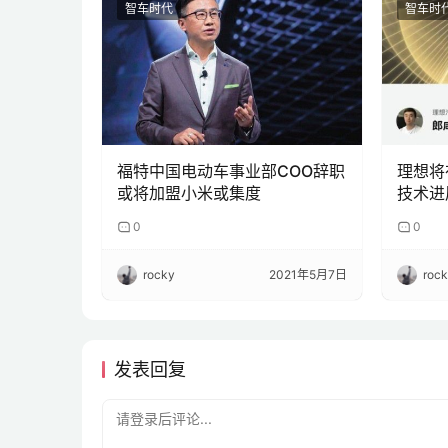
智车时代
智车时
福特中国电动车事业部COO辞职
理想将在
或将加盟小米或集度
技术进
驶最新
0
0
rocky
2021年5月7日
roc
发表回复
请登录后评论...