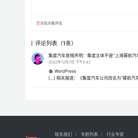
登录
后才能评论
评论列表（1条）
集度汽车官微声明：集度主体不是“上海幂航汽车有
2022年12月7日 下午5:42
WordPress
[…] 相关报道：《集度汽车公司改名为“幂航汽
联系我们
专题列表
行业专家