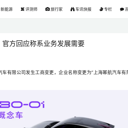
新能源
评测师
旅行家
车讯快报
专栏
吉
，官方回应称系业务发展需要
集度汽车有限公司发生工商变更，企业名称变更为“上海幂航汽车有