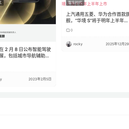
代
智车时代
上汽通用五菱、华为合作首款
舰，“华境 S”将于明年上半年上
市
0
rocky
2025年12月2
 2 月 8 日公布智能驾驶
展，包括城市导航辅助驾
测试视频
ky
2023年2月5日