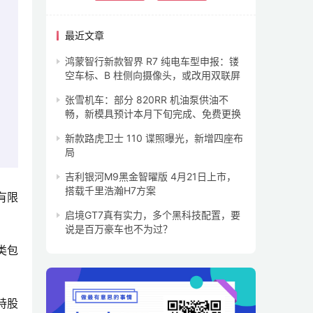
最近文章
鸿蒙智行新款智界 R7 纯电车型申报：镂
空车标、B 柱侧向摄像头，或改用双联屏
张雪机车：部分 820RR 机油泵供油不
畅，新模具预计本月下旬完成、免费更换
新款路虎卫士 110 谍照曝光，新增四座布
局
吉利银河M9黑金智曜版 4月21日上市，
搭载千里浩瀚H7方案
有限
启境GT7真有实力，多个黑科技配置，要
说是百万豪车也不为过？
类包
持股