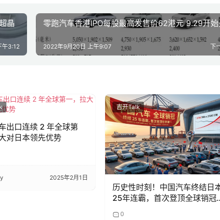
 超晶
零跑汽车香港IPO每股最高发售价62港元 9.29开
下午3:12
2022年9月20日 上午9:07
下
k
吉开Talk
车出口连续 2 年全球第
大对日本领先优势
ky
2025年2月1日
历史性时刻！中国汽车终结日
25年连霸，首次登顶全球销冠
座
0