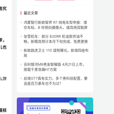
追究
最近文章
鸿蒙智行新款智界 R7 纯电车型申报：镂
空车标、B 柱侧向摄像头，或改用双联屏
张雪机车：部分 820RR 机油泵供油不
求，
畅，新模具预计本月下旬完成、免费更换
儿也
新款路虎卫士 110 谍照曝光，新增四座布
局
吉利银河M9黑金智曜版 4月21日上市，
搭载千里浩瀚H7方案
么牌
启境GT7真有实力，多个黑科技配置，要
说是百万豪车也不为过？
谨核