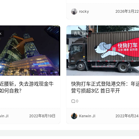
rocky
2026年3月2
k
吉开Talk
近腰斩，失去游戏现金牛
快狗打车正式登陆港交所：年
如何自救？
营亏损超3亿 首日平开
0
in JI
2022年8月19日
Kerwin JI
2022年6月2