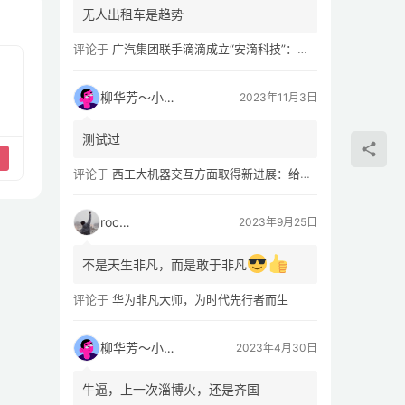
无人出租车是趋势
评论于
广汽集团联手滴滴成立“安滴科技”：加速 L4 级 Robotaxi 量产
柳华芳～小芳侠
2023年11月3日
测试过
评论于
西工大机器交互方面取得新进展：给无人机“装上大脑、建立群聊”
rocky
2023年9月25日
不是天生非凡，而是敢于非凡
评论于
华为非凡大师，为时代先行者而生
柳华芳～小芳侠
2023年4月30日
牛逼，上一次淄博火，还是齐国