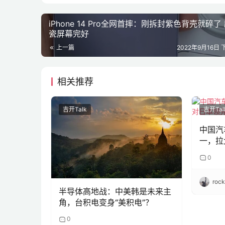
iPhone 14 Pro全网首摔：刚拆封紫色背壳就碎了
瓷屏幕完好
上一篇
2022年9月16日 
相关推荐
吉开Talk
吉开Tal
中国汽
一，拉
0
roc
半导体高地战：中美韩是未来主
角，台积电变身“美积电”？
0