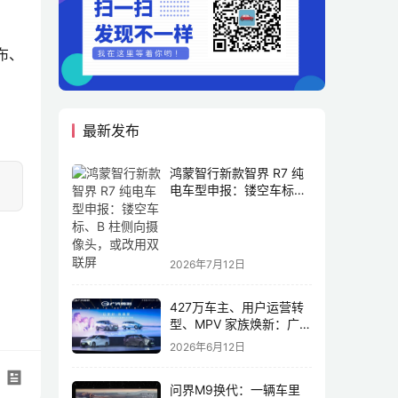
布、
最新发布
鸿蒙智行新款智界 R7 纯
电车型申报：镂空车标、
B 柱侧向摄像头，或改用
双联屏
2026年7月12日
427万车主、用户运营转
型、MPV 家族焕新：广汽
传祺书写新传奇
2026年6月12日
问界M9换代：一辆车里