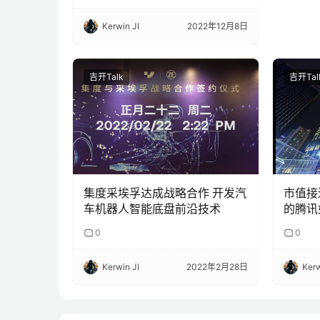
Kerwin JI
2022年12月8日
吉开Talk
吉开Tal
集度采埃孚达成战略合作 开发汽
市值接
车机器人智能底盘前沿技术
的腾讯
0
0
Kerwin JI
2022年2月28日
Kerw