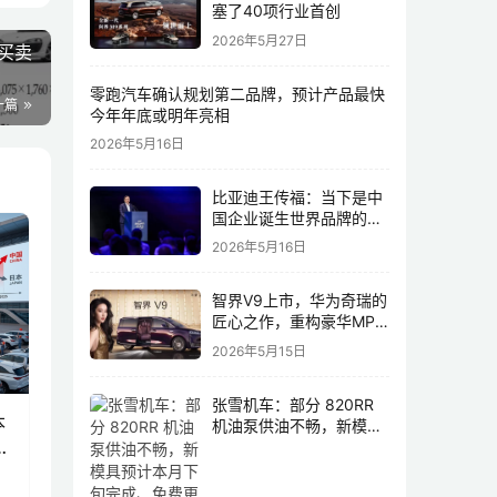
塞了40项行业首创
2026年5月27日
始买卖
零跑汽车确认规划第二品牌，预计产品最快
一篇
今年年底或明年亮相
2026年5月16日
比亚迪王传福：当下是中
国企业诞生世界品牌的最
佳历史机遇，尤其是制造
2026年5月16日
业领域
智界V9上市，华为奇瑞的
匠心之作，重构豪华MPV
市场格局
2026年5月15日
张雪机车：部分 820RR
本
机油泵供油不畅，新模具
宝
预计本月下旬完成、免费
更换