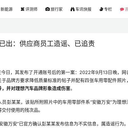
新能源
评测师
旅行家
车讯快报
专栏
吉
案已出：供应商员工造谣、已追责
今日，其发布了开通账号后的第一案：2022年9月13日晚，网
条关于品牌方要求降低质量标准的帖子并配有四张车用零配件照片
导，并对理想汽车品牌形象造成伤害
。
人员彭某某，该贴所附照片中的车用零部件系“安徽万安”为理想
得交付使用的残次品。
安徽万安”已官方确认彭某某发布信息为不实信息，属造谣行为