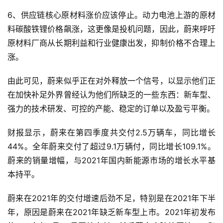
6、供应链核心原材料涨价应该停止。动力电池上游的原材
料碳酸铁锂价格飙涨，这更像是投机问题，因此，蔚来呼吁
原材料厂商从长期利益和行业健康出发，抑制价格不合理上
涨。
由此可见，蔚来似乎正在对外释放一个信号，以显示他们正
在加快补足外界曾经认为他们所缺乏的一些东西：新车型、
强力的技术研发、可控的产能、稳定的订单以及盈亏平衡。
财报显示，蔚来在第四季度共交付2.5万辆车，同比增长
44%。全年蔚来交付了超过9.1万辆付，同比增长109.1%。
蔚来的销量增幅，与2021年国内新能源市场的增长水平基
本持平。
蔚来在2021年的交付增速后劲不足，特别是在2021年下半
年，原因是蔚来在2021年缺乏新车型上市。2021年初发布