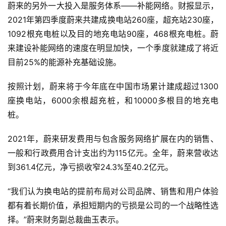
蔚来的另外一大投入是服务体系——补能网络。财报显示，
2021年第四季度蔚来共建成换电站260座，超充站230座，
1092根充电桩以及目的地充电站90座，468根充电桩。蔚
来建设补能网络的速度在明显加快，一个季度就建成了将近
目前25%的能源补充基础设施。
按照计划，蔚来将于今年底在中国市场累计建成超过1300
座换电站，6000余根超充桩，和10000多根目的地充电
桩。
2021年，蔚来研发费用与包含服务网络扩展在内的销售、
一般和行政费用合计支出约为115亿元。全年，蔚来营收达
到361.4亿元，净亏损收窄24.3%至40.2亿元。
“我们认为换电站的提前布局对公司品牌、销售和用户体验
都有着长期价值，承担短期内的亏损是公司的一个战略性选
择。”蔚来财务副总裁曲玉表示。