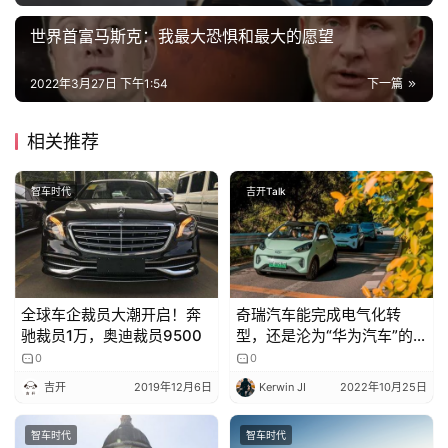
世界首富马斯克：我最大恐惧和最大的愿望
2022年3月27日 下午1:54
下一篇
相关推荐
智车时代
吉开Talk
全球车企裁员大潮开启！奔
奇瑞汽车能完成电气化转
驰裁员1万，奥迪裁员9500
型，还是沦为“华为汽车”的
合伙人
0
0
吉开
2019年12月6日
Kerwin JI
2022年10月25日
智车时代
智车时代