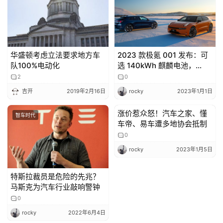
华盛顿考虑立法要求地方车
2023 款极氪 001 发布：可
队100%电动化
选 140kWh 麒麟电池，
CLTC 续航达 1032km
2
0
吉开
2019年2月16日
rocky
2023年1月1日
涨价惹众怒！汽车之家、懂
智车时代
智车时代
车帝、易车遭多地协会抵制
0
rocky
2023年1月5日
特斯拉裁员是危险的先兆？
马斯克为汽车行业敲响警钟
0
rocky
2022年6月4日