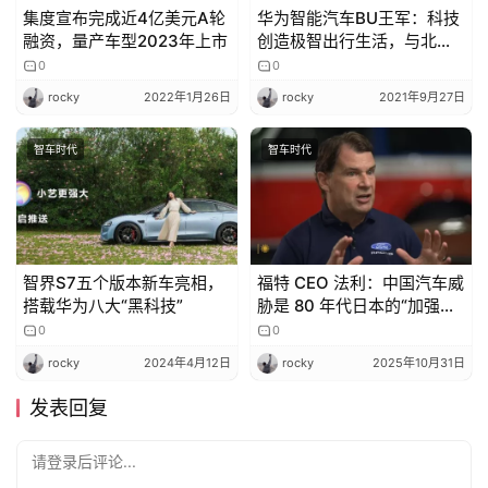
集度宣布完成近4亿美元A轮
华为智能汽车BU王军：科技
融资，量产车型2023年上市
创造极智出行生活，与北
汽、长安、广汽的战略合作
0
0
采用华为全栈智能汽车解决
rocky
2022年1月26日
rocky
2021年9月27日
方案
智车时代
智车时代
智界S7五个版本新车亮相，
福特 CEO 法利：中国汽车威
搭载华为八大“黑科技”
胁是 80 年代日本的“加强
版”，产能能让美国车企全倒
0
0
闭
rocky
2024年4月12日
rocky
2025年10月31日
发表回复
请登录后评论...