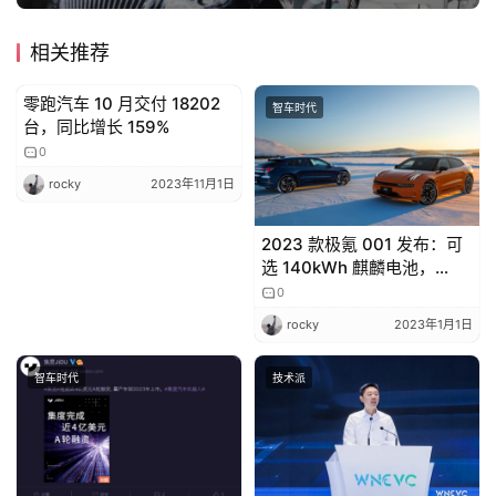
相关推荐
零跑汽车 10 月交付 18202
智车时代
智车时代
台，同比增长 159%
0
rocky
2023年11月1日
2023 款极氪 001 发布：可
选 140kWh 麒麟电池，
CLTC 续航达 1032km
0
rocky
2023年1月1日
智车时代
技术派