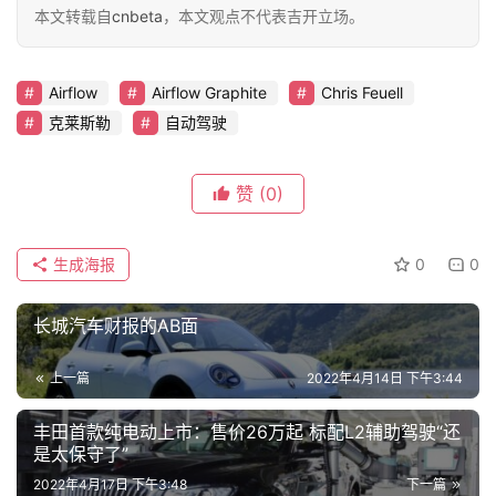
本文转载自
cnbeta
，本文观点不代表吉开立场。
车
讯
Airflow
Airflow Graphite
Chris Feuell
快
克莱斯勒
自动驾驶
报
赞
(0)
专
栏
生成海报
0
0
长城汽车财报的AB面
吉
开
上一篇
2022年4月14日 下午3:44
T
a
丰田首款纯电动上市：售价26万起 标配L2辅助驾驶“还
l
是太保守了”
k
2022年4月17日 下午3:48
下一篇