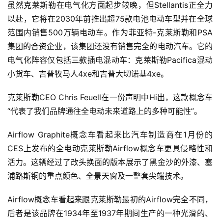
虽然克莱斯勒在电气化方面起步较晚，但Stellantis正全力
以赴，它将在2030年前推出超75款电池电动车型并在全球
范围内销售500万辆电动车。作为菲亚特-克莱斯勒和PSA
集团的合资企业，该集团还没有销售完全的电动汽车。它的
电气化阵容仅包括三款插电混动车：克莱斯勒Pacifica混动
小货车、吉普牧马人4xe和吉普大切诺基4xe。
克莱斯勒CEO Chris Feuell在一份声明中Hi出，这款概念车
“代表了我们品牌通往全电动未来道路上的多种可能性”。
Airflow Graphite概念车看起来比汽车制造商在1月份的
CES上发布的全电动克莱斯勒Airflow概念车更具侵略性和
首
活力。这辆经过了改头换面的版本展示了黑金沙的外漆、塞
页
浦路斯铜的重点颜色、全景天窗及一整套尖端技术。
Airflow概念车看起来跟克莱斯勒最初的Airflow完全不同，
智
后者是该品牌在1934年至1937年期间生产的一种光滑的、
车