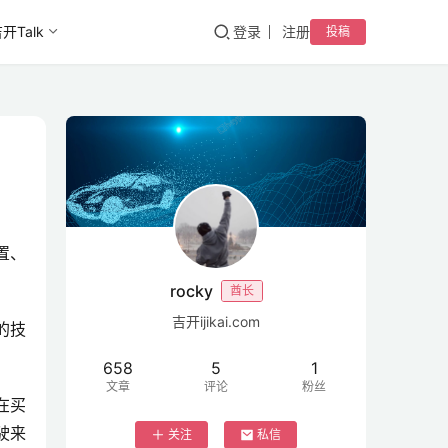
开Talk
登录
注册
投稿
置、
rocky
酋长
吉开ijikai.com
的技
658
5
1
文章
评论
粉丝
在买
驶来
关注
私信