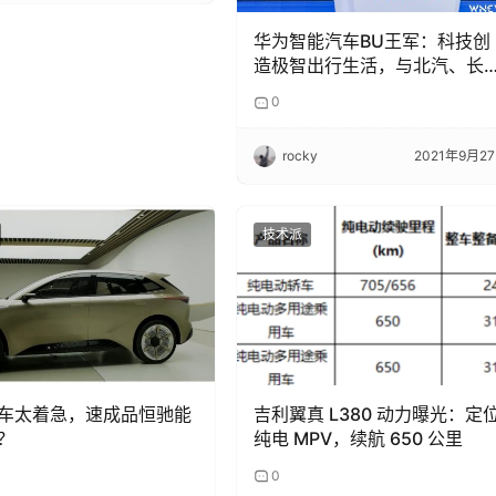
华为智能汽车BU王军：科技创
造极智出行生活，与北汽、长
安、广汽的战略合作采用华为
0
栈智能汽车解决方案
rocky
2021年9月2
技术派
车太着急，速成品恒驰能
吉利翼真 L380 动力曝光：定
？
纯电 MPV，续航 650 公里
0