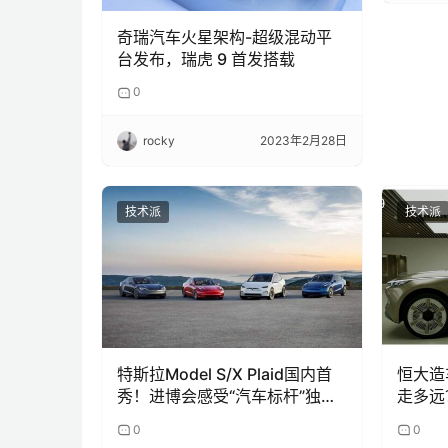
奇瑞汽车火星架构-超级混动平
台发布，瑞虎 9 首发搭载
0
rocky
2023年2月28日
技术派
技术派
特斯拉Model S/X Plaid国内首
恒大造
秀！进博会感受“汽车标杆”独特
走多远
魅力
0
0