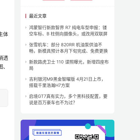
最近文章
鸿蒙智行新款智界 R7 纯电车型申报：镂
主体
空车标、B 柱侧向摄像头，或改用双联屏
张雪机车：部分 820RR 机油泵供油不
畅，新模具预计本月下旬完成、免费更换
销透
新款路虎卫士 110 谍照曝光，新增四座布
图、
局
吉利银河M9黑金智曜版 4月21日上市，
搭载千里浩瀚H7方案
启境GT7真有实力，多个黑科技配置，要
说是百万豪车也不为过？