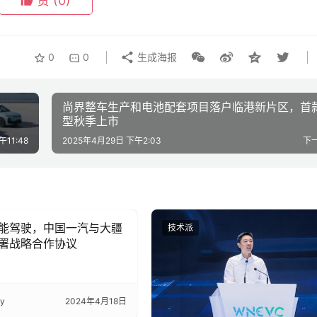
赞
(0)
0
0
生成海报
载
尚界整车生产和电池配套项目落户临港新片区，首
型秋季上市
午11:48
2025年4月29日 下午2:03
下
能驾驶，中国一汽与大疆
技术派
署战略合作协议
ky
2024年4月18日