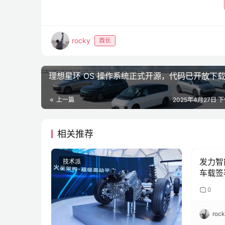
rocky
酋长
理想星环 OS 操作系统正式开源，代码已开放下
上一篇
2025年4月27日 下
相关推荐
发力智
技术派
技术派
车载签
0
roc