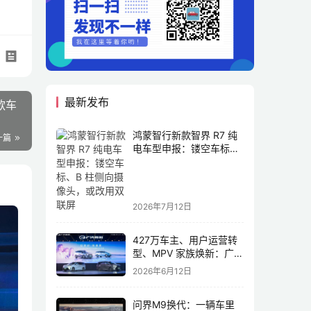
最新发布
款车
鸿蒙智行新款智界 R7 纯
一篇
电车型申报：镂空车标、
B 柱侧向摄像头，或改用
双联屏
2026年7月12日
427万车主、用户运营转
型、MPV 家族焕新：广汽
传祺书写新传奇
2026年6月12日
问界M9换代：一辆车里