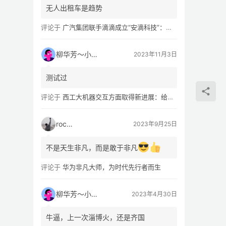
无人出租车是趋势
评论于
广汽集团联手滴滴成立“安滴科技”：加速 L4 级 Robotaxi 量产
柳华芳～小芳侠
2023年11月3日
测试过
评论于
西工大机器交互方面取得新进展：给无人机“装上大脑、建立群聊”
rocky
2023年9月25日
不是天生非凡，而是敢于非凡
评论于
华为非凡大师，为时代先行者而生
柳华芳～小芳侠
2023年4月30日
牛逼，上一次淄博火，还是齐国