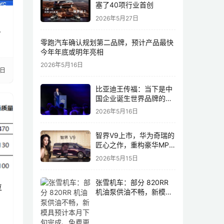
塞了40项行业首创
2026年5月27日
全
零跑汽车确认规划第二品牌，预计产品最快
今年年底或明年亮相
2026年5月16日
7日
比亚迪王传福：当下是中
国企业诞生世界品牌的最
佳历史机遇，尤其是制造
2026年5月16日
业领域
智界V9上市，华为奇瑞的
匠心之作，重构豪华MPV
市场格局
2026年5月15日
张雪机车：部分 820RR
位
机油泵供油不畅，新模具
预计本月下旬完成、免费
更换