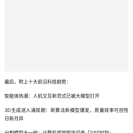
最后，附上十大前沿科技趋势：
智能体热潮：人机交互新范式已被大模型打开
3D生成进入涌现期：新算法新模型爆发，质量效率可控性
日新月异
分割模型大一统：计算机视觉即将迎来「GPT时刻」
具身智能带来新想象：AGI终极场景下的全新终端
端到端自动驾驶成共识：BEV+Transformer重构技术路线