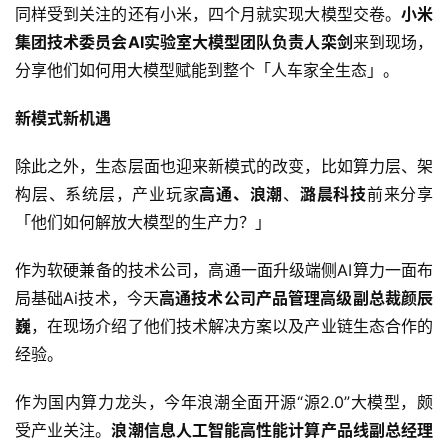
能
同样受到关注的还有小米，四个月就实现大模型交卷。
小米
源
集团技术委员会AI实验室大模型团队负责人栾剑
来到现场，
分享他们如何用大模型赋能到整个「人车家全生态」。
评
新模式新机遇
测
师
除此之外，生态层面也迎来新模式的改变，比如算力层、架
构层、系统层，产业玩家
高通、浪潮
、
潞晨科技
前来分享
「他们如何解放大模型的生产力？」
旅
行
登录
注册
作为软硬兼备的技术公司，高通一面升级端侧AI算力一面布
家
局基础Ai技术，今天
高通技术公司产品管理高级副总裁颜辰
巍
，在现场介绍了他们技术解决方案以及产业链生态合作的
经验。
车
讯
作为国内算力龙头，今年浪潮全面开源“源2.0”大模型，颇
快
受产业关注。
浪潮信息人工智能高性能计算产品线副总经理
报