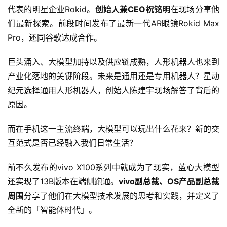
代表的明星企业Rokid。
创始人兼CEO祝铭明
在现场分享他
们最新探索。前段时间发布了最新一代AR眼镜Rokid Max 
Pro，还同谷歌达成合作。
巨头涌入、大模型加持以及供应链成熟，人形机器人也来到
产业化落地的关键阶段。未来是通用还是专用机器人？星动
首
纪元选择通用人形机器人，创始人陈建宇现场解答了背后的
页
原因。
而在手机这一主流终端，大模型可以玩出什么花来？新的交
智
互范式是否已经融入我们日常生活？
车
时
前不久发布的vivo X100系列中就成为了现实，蓝心大模型
代
还实现了13B版本在端侧跑通。
vivo副总裁、OS产品副总裁
周围
分享了他们在大模型技术发展的思考和实践，并定义了
全新的「智能体时代」。
新