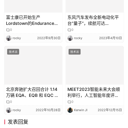
rocky
2022年9月30日
rocky
2023年4月10日
技术派
技术派
北京奔驰扩大召回合计 1.14
MEET2023智能未来大会顺
万辆 EQA、EQB 和 EQC 电
利举行，人工智能年度评选
动汽车：将更换电动驱动模
榜单发布
0
0
块总成
rocky
2022年10月28日
Kerwin JI
2022年12月15日
发表回复
请登录后评论...