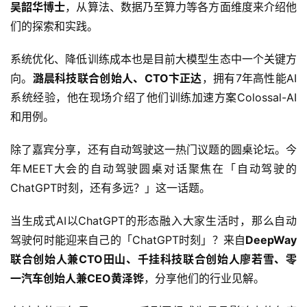
吴韶华博士
，从算法、数据乃至算力等各方面维度来介绍他
们的探索和实践。
专
系统优化、降低训练成本也是目前大模型生态中一个关键方
栏
向。
潞晨科技联合创始人、CTO卞正达
，拥有7年高性能AI
系统经验，他在现场介绍了他们训练加速方案Colossal-AI
吉
和用例。
开
T
除了嘉宾分享，还有自动驾驶这一热门议题的圆桌论坛。今
a
年MEET大会的自动驾驶圆桌对话聚焦在「自动驾驶的
l
ChatGPT时刻，还有多远？」这一话题。
k
当生成式AI以ChatGPT的形态融入大家生活时，那么自动
驾驶何时能迎来自己的「ChatGPT时刻」？来自
DeepWay
联合创始人兼CTO田山、千挂科技联合创始人廖若雪、零
一汽车创始人兼CEO黄泽铧
，分享他们的行业见解。