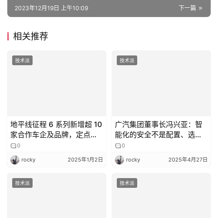
技术派
技术派
地平线征程 6 系列新增超 10
广汽集团董事长冯兴亚：智
家合作车企及品牌，定点超
能化的安全不是配置、选
100 款中高阶智驾车型
装，是基本底线
0
0
rocky
2025年1月2日
rocky
2025年4月27日
技术派
技术派
富士康已开始生产
东风汽车发布全新电动化平
Lordstown的Endurance电
台“量子”，续航可达
动皮卡
1200km 以上
0
0