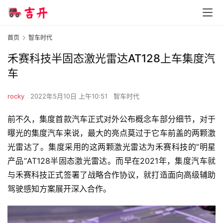
首页
智车时代
禾赛科技半固态激光雷达AT128上车集度汽
车
rocky
2022年5月10日 上午10:51
智车时代
前不久，集度首款汽车正式对外公布概念车部分细节，对于
曝光的集度汽车来说，最大的亮点莫过于它车前盖的两颗激
光雷达了。集度采用的这两颗激光雷达为禾赛科技的”明星
产品“AT128半固态激光雷达。而早在2021年，集度汽车就
与禾赛科技正式签署了战略合作协议，就打造面向高级辅助
驾驶感知方案展开深入合作。