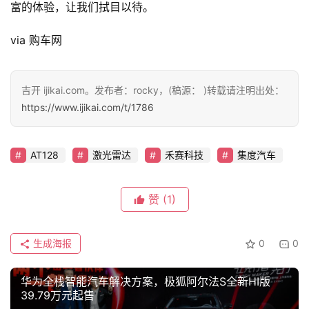
富的体验，让我们拭目以待。
行
登录
注册
家
via 购车网
车
吉开 ijikai.com。发布者：rocky，(稿源： )转载请注明出处：
讯
https://www.ijikai.com/t/1786
快
报
AT128
激光雷达
禾赛科技
集度汽车
专
赞
(1)
栏
生成海报
0
0
吉
开
华为全栈智能汽车解决方案，极狐阿尔法S全新HI版
T
39.79万元起售
a