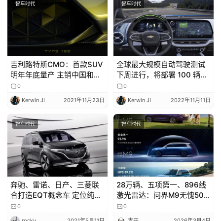
智车时代
智车时代
吉利路特斯CMO：首款SUV
全球最大规模自动驾驶测试
明年年底量产 主销中国和欧
下周进行，将部署 100 辆汽
洲
车
0
0
Kerwin JI
2021年11月23日
Kerwin JI
2022年11月11日
智车时代
智车时代
奔驰、雷诺、日产、三菱联
28万辆、五项第一、896线
合打造EQT概念车 定位纯电
激光雷达：问界M9无愧50
动家用MPV
万级SUV的科技旗舰
0
0
rocky
2021年5月11日
吉开
2026年3月4日