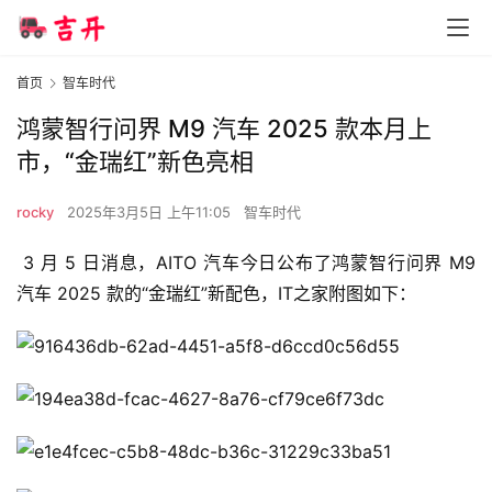
首页
智车时代
鸿蒙智行问界 M9 汽车 2025 款本月上
市，“金瑞红”新色亮相
rocky
2025年3月5日 上午11:05
智车时代
 3 月 5 日消息，AITO 汽车今日公布了鸿蒙智行问界 M9 
汽车 2025 款的“金瑞红”新配色，IT之家附图如下：