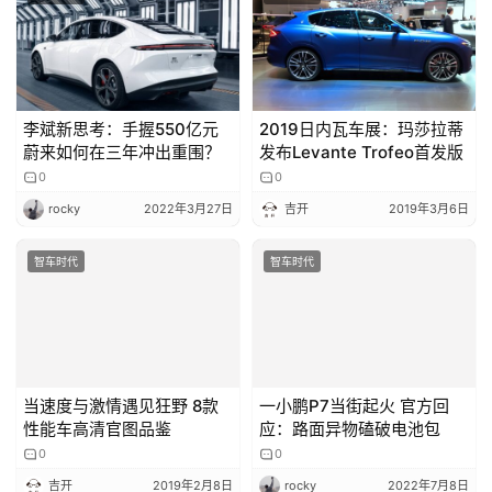
李斌新思考：手握550亿元
2019日内瓦车展：玛莎拉蒂
蔚来如何在三年冲出重围？
发布Levante Trofeo首发版
0
0
rocky
2022年3月27日
吉开
2019年3月6日
智车时代
智车时代
当速度与激情遇见狂野 8款
一小鹏P7当街起火 官方回
性能车高清官图品鉴
应：路面异物磕破电池包
0
0
吉开
2019年2月8日
rocky
2022年7月8日