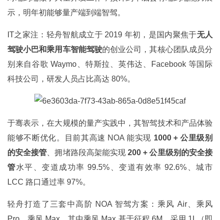
示，明年初能够量产端到端智驾。
IT之家注：轻舟智航成立于 2019 年初，是国内聚焦于
无人
驾驶小巴和乘用车智能驾驶
的创业公司，其核心团队成员分
别来自谷歌 Waymo、特斯拉、英伟达、Facebook 等国际
科技公司，研发人员占比高达 80%。
于骞表示，在大规模的量产实践中，其智驾技术和产品体验
能够不断优化。目前其高速 NOA 能实现 
1000 + 公里级别
的安全接管
、拥堵路段高架能实现 
200 + 公里级别的安全接
管
水平、变道成功率 99.5%、变道有效率 92.6%、城市 
首
LCC 路口通过率 97%。
页
轻舟打造了三套中高阶 NOA 智驾方案：乘风 Air、乘风 
Pro、乘风 Max，其中乘风 Max 基于征程 6M，采用 1L（即