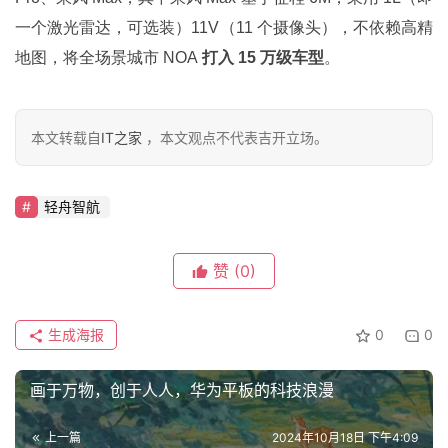
智
一个激光雷达，可选装）11V（11 个摄像头），不依赖高精
车
地图，将全场景城市 NOA 
打入 15 万级车型
。
时
代
本文转载自
IT之家
，本文观点不代表吉开立场。
新
能
轻舟智航
源
赞
(0)
评
测
生成海报
0
0
师
画于万物，创于人人，华为平板的科技浪漫
旅
上一篇
2024年10月18日 下午4:09