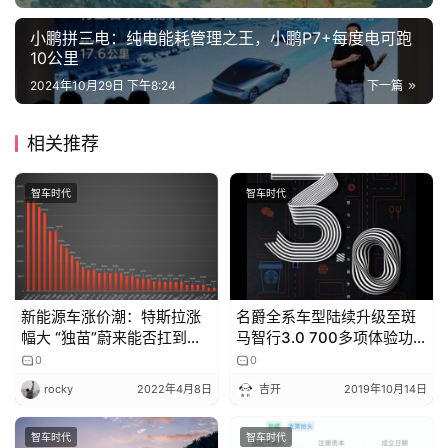
行
登录
注册
家
小鹏拼三电：纯电能耗管理之王，小鹏P7+每度电可跑
10公里
2024年10月29日 下午8:24
下一篇
车
讯
相关推荐
快
报
智车时代
智车时代
专
栏
新能源车涨价潮：特斯拉涨
名爵全系车型陆续升级至斑
幅大 “独苗”蔚来能否扛到最
马智行3.0 700多项体验功
后？
能优化更有1000杯咖啡免费
吉
0
0
送！
开
rocky
2022年4月8日
吉开
2019年10月14日
T
a
智车时代
智车时代