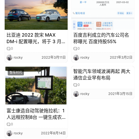
l
k
比亚迪 2022 款宋 MAX
百度吉利成立的汽车公司名
DM-i 配置曝光，将于 3 月
称曝光 百度持股55%
12 日上市
0
0
rocky
2022年3月11日
rocky
2021年3月2日
智能汽车领域波澜再起 两大
智车时代
智车时代
通信企业早有布局
0
rocky
2021年3月15日
富士康造自动驾驶拖拉机：1
人远程控制8台 一键生成农
业数据报告
0
rocky
2022年8月14日