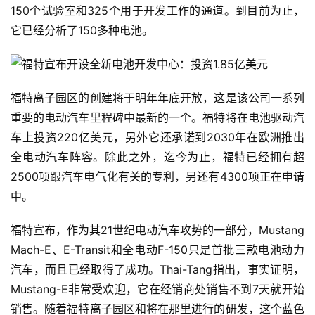
150个试验室和325个用于开发工作的通道。到目前为止，
它已经分析了150多种电池。
智
车
时
代
福特离子园区的创建将于明年年底开放，这是该公司一系列
重要的电动汽车里程碑中最新的一个。福特将在电池驱动汽
车上投资220亿美元，另外它还承诺到2030年在欧洲推出
新
全电动汽车阵容。除此之外，迄今为止，福特已经拥有超
能
源
2500项跟汽车电气化有关的专利，另还有4300项正在申请
中。
福特宣布，作为其21世纪电动汽车攻势的一部分，Mustang 
评
测
Mach-E、E-Transit和全电动F-150只是首批三款电池动力
师
汽车，而且已经取得了成功。Thai-Tang指出，事实证明，
Mustang-E非常受欢迎，它在经销商处销售不到7天就开始
销售。随着福特离子园区和将在那里进行的研发，这个蓝色