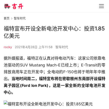
首页
智车时代
福特宣布开设全新电池开发中心：投资1.85
亿美元
rocky
2021年4月28日 上午11:58
智车时代
据外媒报道，福特正在认真对待电动汽车：这家公司依靠电
池驱动的SUV Mustang Mach-E已经上市；E-Transit的零
排放商用车正在开发中；全电动的F-150也将于明年年中推
出。
当地时间周二，福特宣布将在密歇根州东南部开设福特
离子园区(Ford Ion Park)，这是一家全新的全球电池开发
中心。