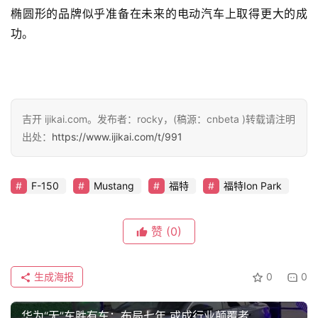
旅
椭圆形的品牌似乎准备在未来的电动汽车上取得更大的成
行
登录
注册
功。
家
车
讯
吉开 ijikai.com。发布者：rocky，(稿源：cnbeta )转载请注明
快
出处：
https://www.ijikai.com/t/991
报
F-150
Mustang
福特
福特Ion Park
专
栏
赞
(0)
吉
生成海报
0
0
开
T
华为“无”车胜有车：布局七年 或成行业颠覆者