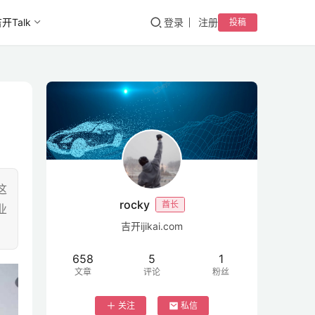
开Talk
登录
注册
投稿
这
rocky
酋长
业
吉开ijikai.com
658
5
1
文章
评论
粉丝
关注
私信