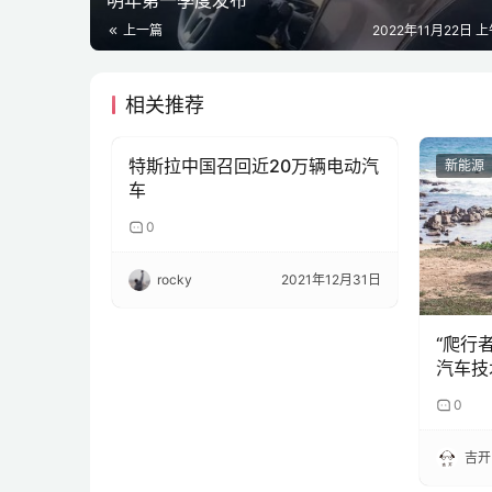
上一篇
2022年11月22日 上
相关推荐
特斯拉中国召回近20万辆电动汽
智车时代
新能源
车
0
rocky
2021年12月31日
“爬行
汽车技
范区落
0
吉开