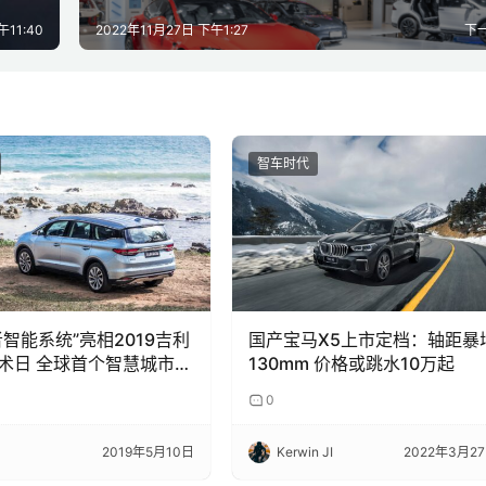
午11:40
2022年11月27日 下午1:27
下
智车时代
者智能系统”亮相2019吉利
国产宝马X5上市定档：轴距暴
术日 全球首个智慧城市示
130mm 价格或跳水10万起
子杭州湾
0
2019年5月10日
Kerwin JI
2022年3月2