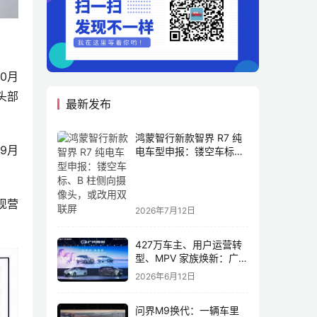
0月
头部
最新发布
鸿蒙智行新款智界 R7 纯
9月
电车型申报：镂空车标、
B 柱侧向摄像头，或改用
双联屏
现营
2026年7月12日
427万车主、用户运营转
型、MPV 家族焕新：广汽
传祺书写新传奇
2026年6月12日
问界M9换代：一辆车里