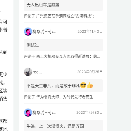
无人出租车是趋势
评论于
广汽集团联手滴滴成立“安滴科技”：加速 L4 级 Robotaxi 量产
有可
率普
柳华芳～小芳侠
2023年11月3日
测试过
达到
评论于
西工大机器交互方面取得新进展：给无人机“装上大脑、建立群聊”
rocky
2023年9月25日
更少
式，
不是天生非凡，而是敢于非凡
区等
评论于
华为非凡大师，为时代先行者而生
销售
柳华芳～小芳侠
2023年4月30日
这都
牛逼，上一次淄博火，还是齐国
落地