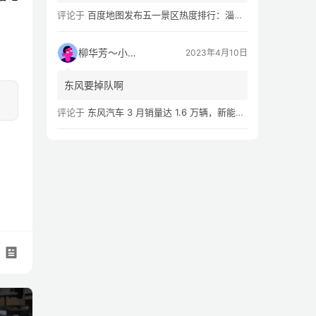
评论于
百度地图发布五一景区热度排行：淄博八大局早市，遥遥领先
柳华芳～小芳侠
2023年4月10日
东风要掉队啊
评论于
东风汽车 3 月销量达 1.6 万辆，新能源汽车 Q1 累计销量同比下滑 54.02%