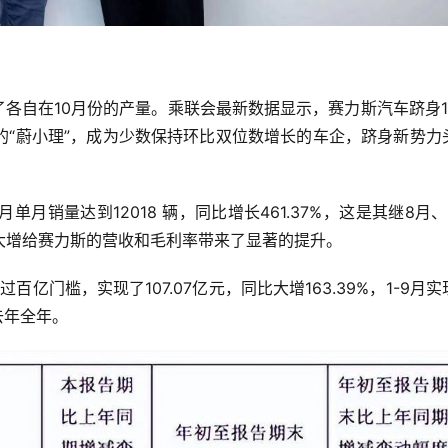
了各自在10月份的产量。乘联会最新数据显示，赛力斯汽车跻身1
的“蔚小理”，成为少数保持环比双位数增长的车企，跻身新势力
月销量达到12018 辆，同比增长461.37%，这是其继8月、
大增给赛力斯的营收和毛利率带来了显著的提升。
亿门槛，实现了107.07亿元，同比大增163.39%，1-9月实
越去年全年。