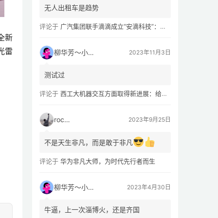
无人出租车是趋势
评论于
广汽集团联手滴滴成立“安滴科技”：加速 L4 级 Robotaxi 量产
全新
光雷
柳华芳～小芳侠
2023年11月3日
测试过
评论于
西工大机器交互方面取得新进展：给无人机“装上大脑、建立群聊”
rocky
2023年9月25日
不是天生非凡，而是敢于非凡
评论于
华为非凡大师，为时代先行者而生
柳华芳～小芳侠
2023年4月30日
牛逼，上一次淄博火，还是齐国