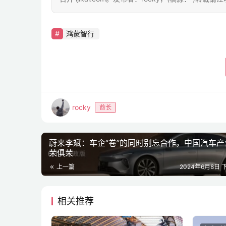
鸿蒙智行
rocky
酋长
蔚来李斌：车企“卷”的同时别忘合作，中国汽车产
荣俱荣
上一篇
2024年6月8日 下
相关推荐