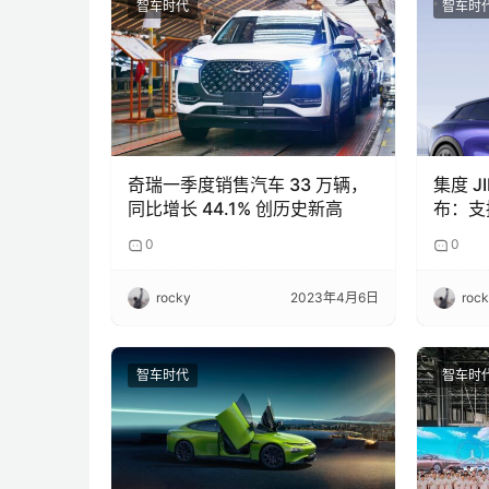
智车时代
智车时
奇瑞一季度销售汽车 33 万辆，
集度 JI
同比增长 44.1% 创历史新高
布：支
机器人
0
0
rocky
2023年4月6日
roc
智车时代
智车时