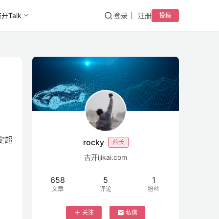
开Talk
登录
注册
投稿
定超 
rocky
酋长
吉开ijikai.com
658
5
1
文章
评论
粉丝
关注
私信