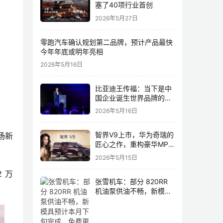
塞了40项行业首创
2026年5月27日
零跑汽车确认规划第二品牌，预计产品最快
今年年底或明年亮相
2026年5月16日
比亚迪王传福：当下是中
国企业诞生世界品牌的最
佳历史机遇，尤其是制造
2026年5月16日
业领域
智界V9上市，华为奇瑞的
场新
匠心之作，重构豪华MPV
市场格局
2026年5月15日
2 万
张雪机车：部分 820RR
机油泵供油不畅，新模具
预计本月下旬完成、免费
更换