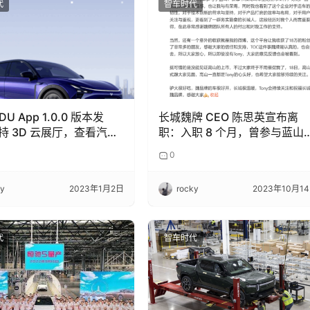
代
智车时代
DU App 1.0.0 版本发
长城魏牌 CEO 陈思英宣布离
持 3D 云展厅，查看汽车
职：入职 8 个月，曾参与蓝山
高山等车型上市工作
0
ky
2023年1月2日
rocky
2023年10月1
代
智车时代