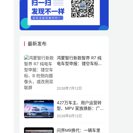
最新发布
鸿蒙智行新款智界 R7 纯
电车型申报：镂空车标、
B 柱侧向摄像头，或改用
双联屏
2026年7月12日
427万车主、用户运营转
型、MPV 家族焕新：广汽
传祺书写新传奇
2026年6月12日
问界M9换代：一辆车里