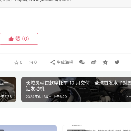
赞
(0)
0
0
生成海报
业一
长城灵魂首款摩托车 10 月交付，全球首发水平对置
缸发动机
午5:38
2024年6月30日 下午6:20
下