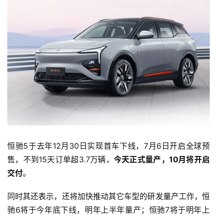
恒驰5于去年12月30日实现首车下线，7月6日开启全球预
售，不到15天订单超3.7万辆，
今天正式量产，10月将开启
交付
。
同时其还表示，还将加快推动其它车型的研发量产工作，恒
驰6将于今年底下线，明年上半年量产；恒驰7将于明年上