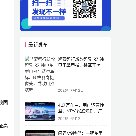
最新发布
鸿蒙智行新款智界 R7 纯
电车型申报：镂空车标、
B 柱侧向摄像头，或改用
双联屏
2026年7月12日
魏同
427万车主、用户运营转
型、MPV 家族焕新：广汽
传祺书写新传奇
2026年6月12日
证高
问界M9换代：一辆车里