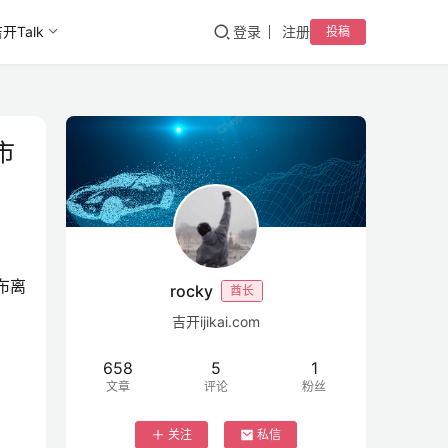
开Talk
登录
注册
投稿
市
布离
rocky
酋长
吉开ijikai.com
658
5
1
文章
评论
粉丝
关注
私信