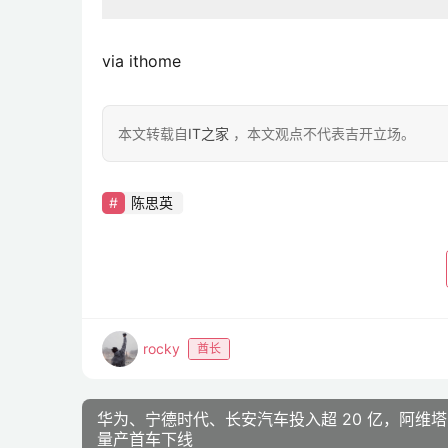
via ithome
本文转载自
IT之家
，本文观点不代表吉开立场。
陈思英
rocky
酋长
华为、宁德时代、长安汽车投入超 20 亿，阿维塔 
量产首车下线