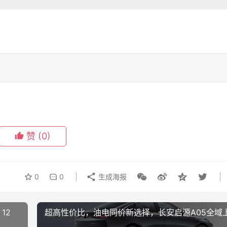
赞
(0)
0
0
生成海报
12
超高性价比，油电同价新选择，长安启源A05全域