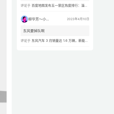
评论于
百度地图发布五一景区热度排行：淄博八大局早市，遥遥领先
柳华芳～小芳侠
2023年4月10日
东风要掉队啊
评论于
东风汽车 3 月销量达 1.6 万辆，新能源汽车 Q1 累计销量同比下滑 54.02%