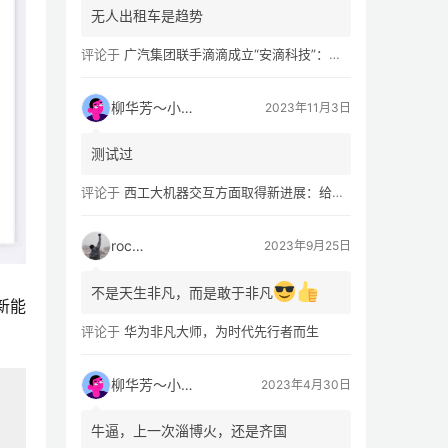
无人出租车是趋势
评论于
广汽集团联手滴滴成立“安滴科技”：加速 L4 级 Robotaxi 量产
柳华芳～小芳侠
2023年11月3日
测试过
评论于
西工大机器交互方面取得新进展：给无人机“装上大脑、建立群聊”
rocky
2023年9月25日
不是天生非凡，而是敢于非凡
新能
评论于
华为非凡大师，为时代先行者而生
柳华芳～小芳侠
2023年4月30日
牛逼，上一次淄博火，还是齐国