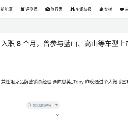
新能源
评测师
旅行家
车讯快报
专栏
吉
：入职 8 个月，曾参与蓝山、高山等车型上
EO 兼任坦克品牌营销总经理 @陈思英_Tony 昨晚通过个人微博宣